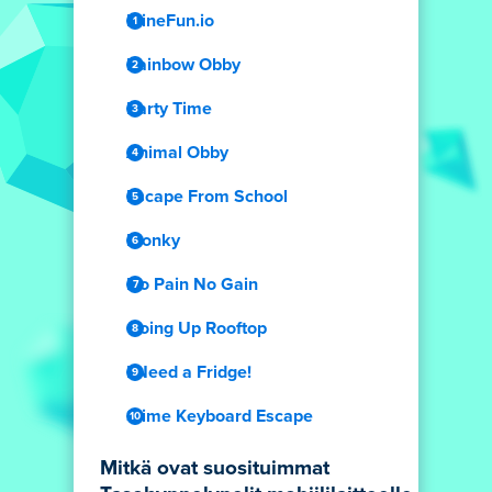
MineFun.io
Rainbow Obby
Party Time
Animal Obby
Escape From School
Plonky
No Pain No Gain
Going Up Rooftop
I Need a Fridge!
Slime Keyboard Escape
Mitkä ovat suosituimmat