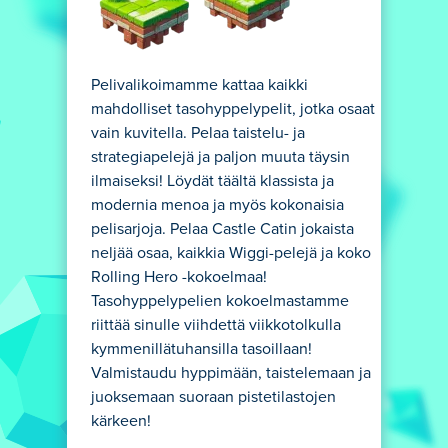
Pelivalikoimamme kattaa kaikki
mahdolliset tasohyppelypelit, jotka osaat
vain kuvitella. Pelaa taistelu- ja
strategiapelejä ja paljon muuta täysin
ilmaiseksi! Löydät täältä klassista ja
modernia menoa ja myös kokonaisia
pelisarjoja. Pelaa Castle Catin jokaista
neljää osaa, kaikkia Wiggi-pelejä ja koko
Rolling Hero -kokoelmaa!
Tasohyppelypelien kokoelmastamme
riittää sinulle viihdettä viikkotolkulla
kymmenillätuhansilla tasoillaan!
Valmistaudu hyppimään, taistelemaan ja
juoksemaan suoraan pistetilastojen
kärkeen!