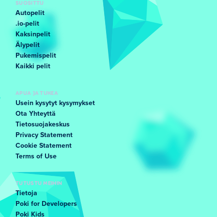
SUOSITTU
Autopelit
.io-pelit
Kaksinpelit
Älypelit
Pukemispelit
Kaikki pelit
APUA JA TUKEA
Usein kysytyt kysymykset
Ota Yhteyttä
Tietosuojakeskus
Privacy Statement
Cookie Statement
Terms of Use
TUTUSTU MEIHIN
Tietoja
Poki for Developers
Poki Kids