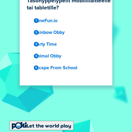
Tasohyppelypelit mobiililaitteelle
tai tabletille?
MineFun.io
Rainbow Obby
Party Time
Animal Obby
Escape From School
Let the world play