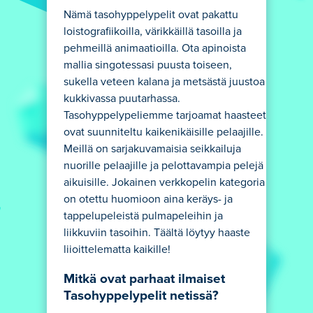
Nämä tasohyppelypelit ovat pakattu
loistografiikoilla, värikkäillä tasoilla ja
pehmeillä animaatioilla. Ota apinoista
mallia singotessasi puusta toiseen,
sukella veteen kalana ja metsästä juustoa
kukkivassa puutarhassa.
Tasohyppelypeliemme tarjoamat haasteet
ovat suunniteltu kaikenikäisille pelaajille.
Meillä on sarjakuvamaisia seikkailuja
nuorille pelaajille ja pelottavampia pelejä
aikuisille. Jokainen verkkopelin kategoria
on otettu huomioon aina keräys- ja
tappelupeleistä pulmapeleihin ja
liikkuviin tasoihin. Täältä löytyy haaste
liioittelematta kaikille!
Mitkä ovat parhaat ilmaiset
Tasohyppelypelit netissä?