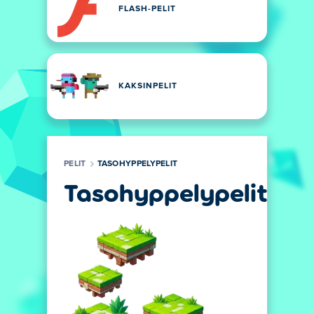
FLASH-PELIT
KAKSINPELIT
PELIT
TASOHYPPELYPELIT
Tasohyppelypelit