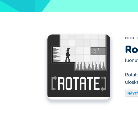
PELIT
Ro
luonu
Rotate
uloskä
NÄYTÄ
Tässä voit pelata peliä Rotate. Rotate on 