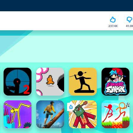
237.4K
41.0