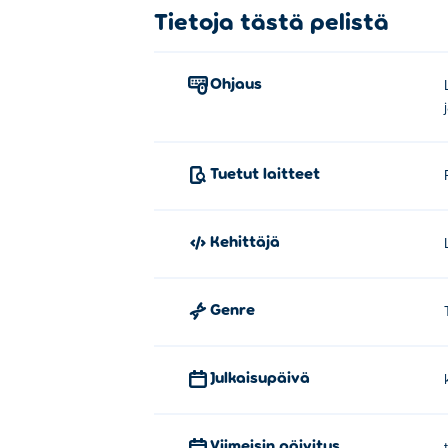
Tietoja tästä pelistä
Ohjaus
Tuetut laitteet
Kehittäjä
Genre
Julkaisupäivä
Viimeisin päivitys