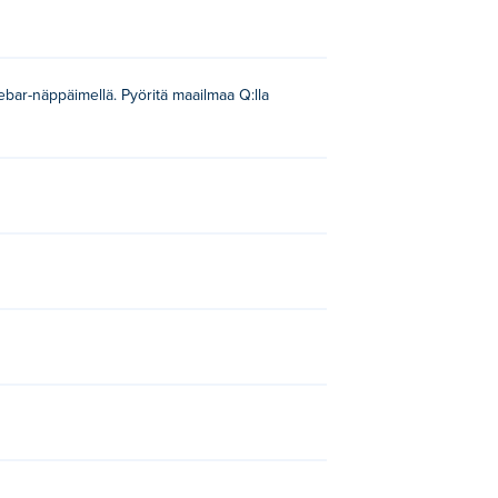
ebar-näppäimellä. Pyöritä maailmaa Q:lla