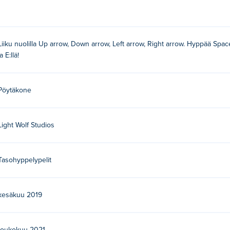
Liiku nuolilla Up arrow, Down arrow, Left arrow, Right arrow. Hyppää Spac
ja E:llä!
Pöytäkone
Light Wolf Studios
Tasohyppelypelit
kesäkuu 2019