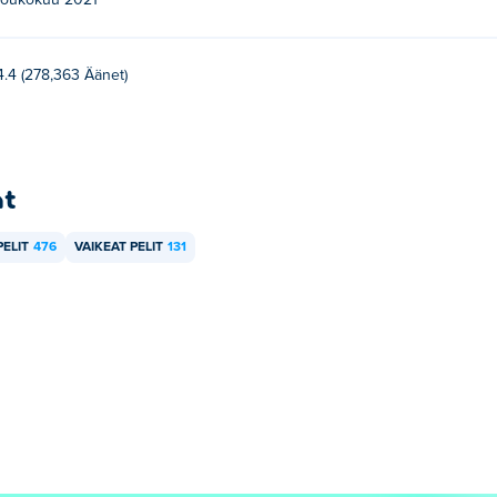
toukokuu 2021
4.4 (278,363 Äänet)
at
PELIT
476
VAIKEAT PELIT
131