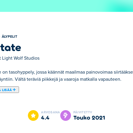
ÄLYPELIT
tate
t
Light Wolf Studios
 on tasohyppely, jossa käännät maailmaa painovoimaa siirtääksesi
yntiin. Vältä teräviä piikkejä ja vaaroja matkalla vapauteen.
 LISÄÄ
yksi valitsemistamme Älypelit -kategorian peleistä.
ARVOSANA
PÄIVITETTY
4.4
touko 2021