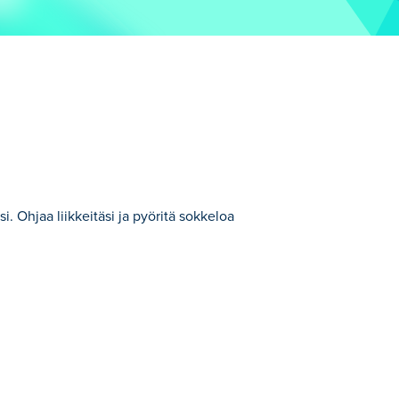
. Ohjaa liikkeitäsi ja pyöritä sokkeloa