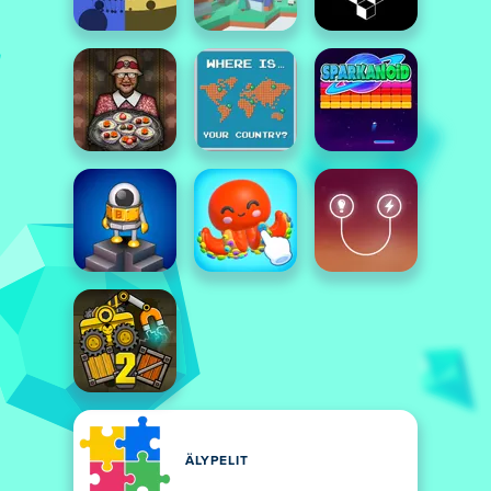
ÄLYPELIT