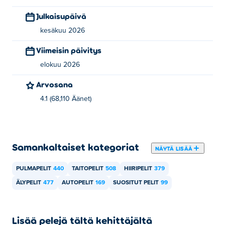
of Sticks
!
Julkaisupäivä
Miten voin pelata Car Circleä ilmaiseksi?
kesäkuu 2026
Viimeisin päivitys
Voit pelata Car Circleä ilmaiseksi Poki-sivustolla.
elokuu 2026
Voinko pelata Car Circleä mobiililaitteilla ja
Arvosana
tietokoneella?
4.1 (68,110 Äänet)
Car Circleä voi pelata tietokoneella ja mobiililaitteilla,
kuten puhelimilla ja tableteilla.
Samankaltaiset kategoriat
NÄYTÄ LISÄÄ
PULMAPELIT
440
TAITOPELIT
508
HIIRIPELIT
379
ÄLYPELIT
477
AUTOPELIT
169
SUOSITUT PELIT
99
Lisää pelejä tältä kehittäjältä