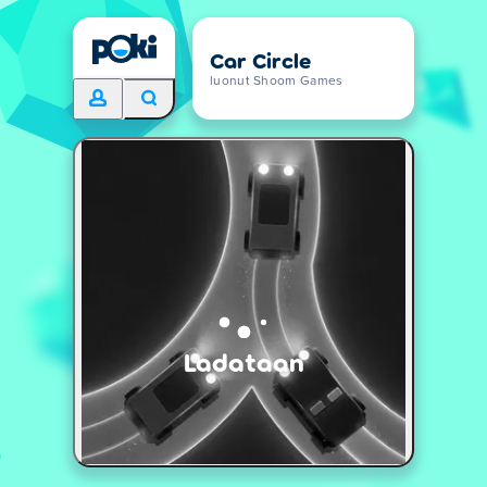
Car Circle
luonut Shoom Games
Ladataan