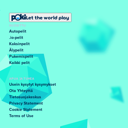
Let the world play
SUOSITTU
Autopelit
.io-pelit
Kaksinpelit
Älypelit
Pukemispelit
Kaikki pelit
APUA JA TUKEA
Usein kysytyt kysymykset
Ota Yhteyttä
Tietosuojakeskus
Privacy Statement
Cookie Statement
Terms of Use