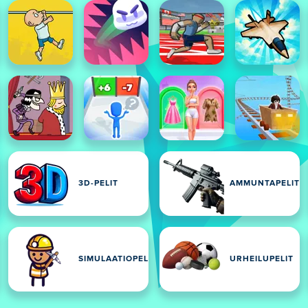
3D-PELIT
AMMUNTAPELIT
LIT
SIMULAATIOPELIT
URHEILUPELIT