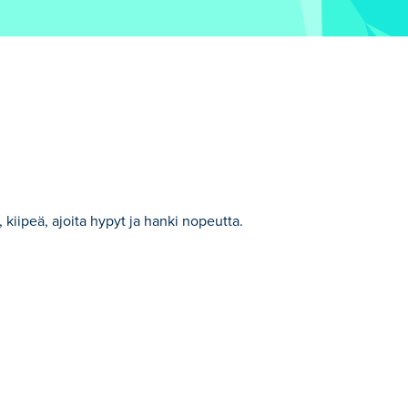
kiipeä, ajoita hypyt ja hanki nopeutta.
ppu mahdollisimman nopeasti valitsemalla
äri ja katso, voitko voittaa parhaan aikasi!