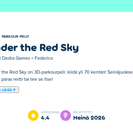
PARKOUR-PELIT
der the Red Sky
t
Dedra Games × Federico
the Red Sky on 3D-parkourpeli: kiidä yli 70 kentän! Seinäjuokse, 
paras reitti tai tee se itse!
 LISÄÄ
ssa nopeus on kuningas! Tavoitteesi on saada jokaisen tason lo
simällä omasi! Kiipeä, hyppää, pomppi ja seinä juokse karttojen ymp
ARVOSANA
PÄIVITETTY
taa jokainen taso, jokainen taso on leikkipaikka!
4.4
heinä 2026
peliä?