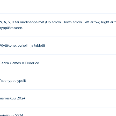
W, A, S, D tai nuolinäppäimet (Up arrow, Down arrow, Left arrow, Right ar
hyppäämiseen.
a. Pelaa heidän muita pelejään Poki:
OvO Classic
,
OvO Dimens
Pöytäkone, puhelin ja tabletti
Sky -peliä ilmaiseksi?
elissä Poki.
Dedra Games × Federico
Tasohyppelypelit
marraskuu 2024