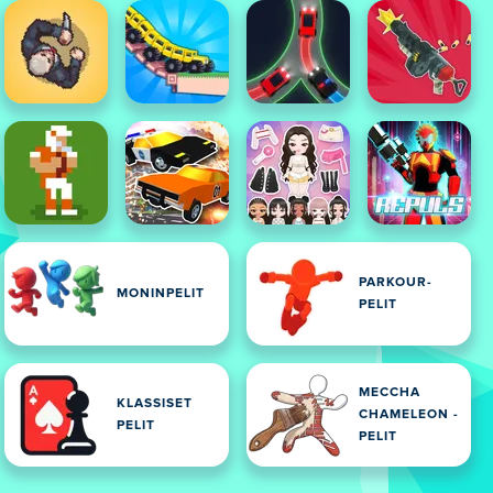
PARKOUR-
MONINPELIT
PELIT
MECCHA
KLASSISET
CHAMELEON -
PELIT
PELIT