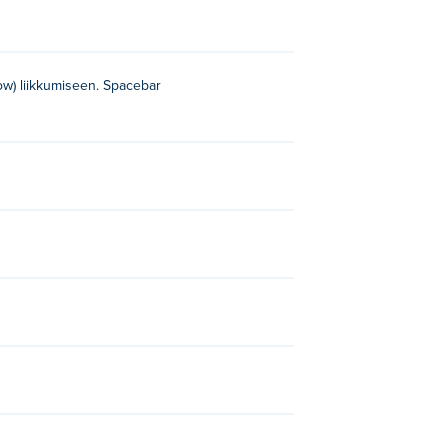
row) liikkumiseen. Spacebar
ions
,
Quivershot
ja
Fantasy Merger