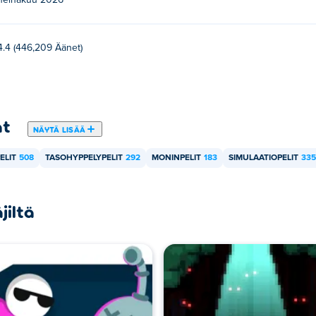
heinäkuu 2026
4.4 (446,209 Äänet)
at
NÄYTÄ LISÄÄ
ELIT
508
TASOHYPPELYPELIT
292
MONINPELIT
183
SIMULAATIOPELIT
335
jiltä