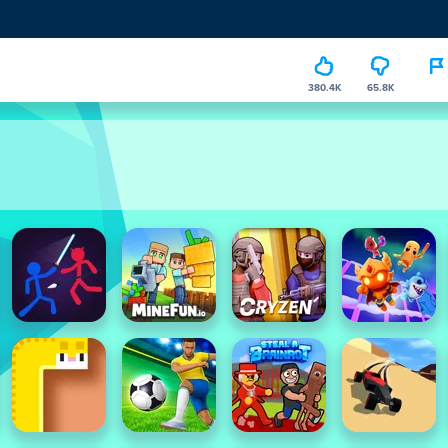
380.4K
65.8K