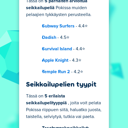
Tässä on
5 parhaiten arvioitua
seikkailupeliä
Pokissa muiden
pelaajien tykkäysten perusteella.
Subway Surfers
- 4.4⭐
Dadish
- 4.5⭐
Survival Island
- 4.4⭐
Apple Knight
- 4.3⭐
Temple Run 2
- 4.2⭐
Seikkailupelien tyypit
Tässä on
5 erilaista
seikkailupelityyppiä
, joita voit pelata
Pokissa riippuen siitä, haluatko juosta,
taistella, selviytyä, tutkia vai paeta.