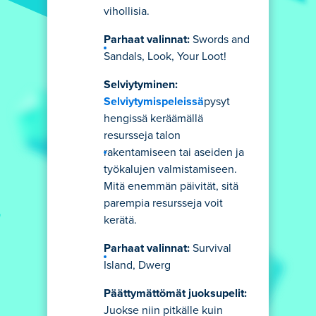
vihollisia.
Parhaat valinnat:
Swords and
Sandals, Look, Your Loot!
Selviytyminen:
Selviytymispeleissä
pysyt
hengissä keräämällä
resursseja talon
rakentamiseen tai aseiden ja
työkalujen valmistamiseen.
Mitä enemmän päivität, sitä
parempia resursseja voit
kerätä.
Parhaat valinnat:
Survival
Island, Dwerg
Päättymättömät juoksupelit:
Juokse niin pitkälle kuin