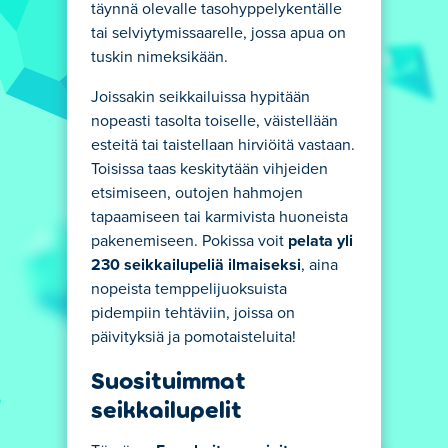
täynnä olevalle tasohyppelykentälle
tai selviytymissaarelle, jossa apua on
tuskin nimeksikään.
Joissakin seikkailuissa hypitään
nopeasti tasolta toiselle, väistellään
esteitä tai taistellaan hirviöitä vastaan.
Toisissa taas keskitytään vihjeiden
etsimiseen, outojen hahmojen
tapaamiseen tai karmivista huoneista
pakenemiseen. Pokissa voit
pelata yli
230 seikkailupeliä ilmaiseksi
, aina
nopeista temppelijuoksuista
pidempiin tehtäviin, joissa on
päivityksiä ja pomotaisteluita!
Suosituimmat
seikkailupelit