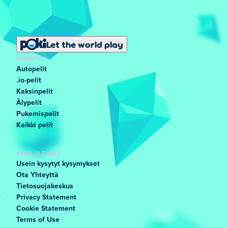
Let the world play
SUOSITTU
Autopelit
.io-pelit
Kaksinpelit
Älypelit
Pukemispelit
Kaikki pelit
APUA JA TUKEA
Usein kysytyt kysymykset
Ota Yhteyttä
Tietosuojakeskus
Privacy Statement
Cookie Statement
Terms of Use