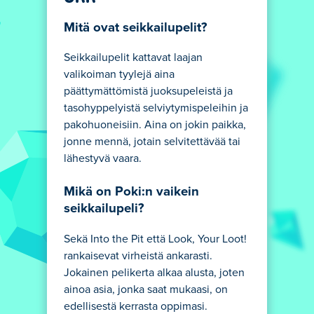
Mitä ovat seikkailupelit?
Seikkailupelit kattavat laajan
valikoiman tyylejä aina
päättymättömistä juoksupeleistä ja
tasohyppelyistä selviytymispeleihin ja
pakohuoneisiin. Aina on jokin paikka,
jonne mennä, jotain selvitettävää tai
lähestyvä vaara.
Mikä on Poki:n vaikein
seikkailupeli?
Sekä Into the Pit että Look, Your Loot!
rankaisevat virheistä ankarasti.
Jokainen pelikerta alkaa alusta, joten
ainoa asia, jonka saat mukaasi, on
edellisestä kerrasta oppimasi.