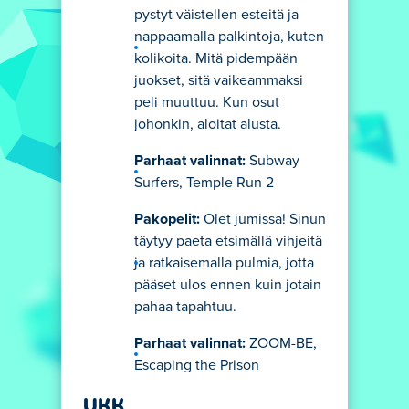
pystyt väistellen esteitä ja
nappaamalla palkintoja, kuten
kolikoita. Mitä pidempään
juokset, sitä vaikeammaksi
peli muuttuu. Kun osut
johonkin, aloitat alusta.
Parhaat valinnat:
Subway
Surfers, Temple Run 2
Pakopelit:
Olet jumissa! Sinun
täytyy paeta etsimällä vihjeitä
ja ratkaisemalla pulmia, jotta
pääset ulos ennen kuin jotain
pahaa tapahtuu.
Parhaat valinnat:
ZOOM-BE,
Escaping the Prison
UKK