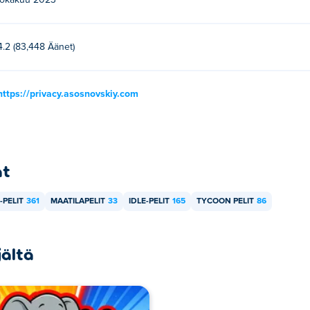
lokakuu 2023
4.2 (83,448 Äänet)
https://privacy.asosnovskiy.com
at
-PELIT
361
MAATILAPELIT
33
IDLE-PELIT
165
TYCOON PELIT
86
jältä