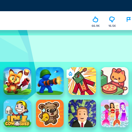
66.9K
16.5K