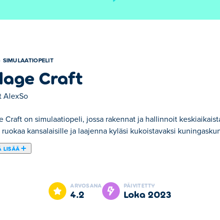
SIMULAATIOPELIT
llage Craft
t
AlexSo
e Craft on simulaatiopeli, jossa rakennat ja hallinnoit keskiaikaist
e ruokaa kansalaisille ja laajenna kyläsi kukoistavaksi kuningasku
 LISÄÄ
a sinun on rakennettava kukoistava keskiaikainen kaupunki. Aloitat
ksesi alat tehdä metsästä todellisen asutuksen! Kun kaupunkisi 
ARVOSANA
PÄIVITETTY
ksi, muuttavat vehnästä jauhoiksi ja luovat muita esineitä, joita v
4.2
loka 2023
än?