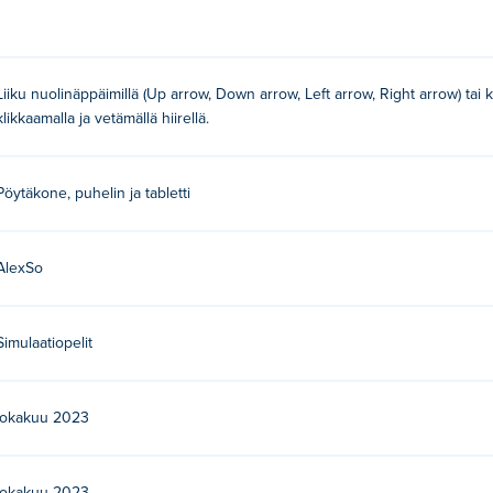
 WASD tai klikkaa ja vedä hiirellä liikkuaksesi!
Liiku nuolinäppäimillä (Up arrow, Down arrow, Left arrow, Right arrow) tai kir
klikkaamalla ja vetämällä hiirellä.
n heidän ensimmäinen pelinsä Poki!
ilmaiseksi?
Pöytäkone, puhelin ja tabletti
AlexSo
ilaitteilla ja työpöydällä?
biililaitteilla, kuten puhelimilla ja tableteilla.
Simulaatiopelit
lokakuu 2023