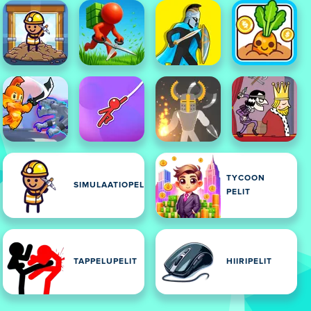
TYCOON
SIMULAATIOPELIT
PELIT
TAPPELUPELIT
HIIRIPELIT