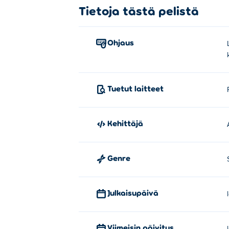
Kuinka pelata Village Craftia?
Tietoja tästä pelistä
Liikkuminen: Käytä nuolinäppäimiä,
Ohjaus
Kuka loi Village Craftin?
Village Craftin on luonut AlexSo. Tämä o
Kuinka voin pelata Village Craftia 
Tuetut laitteet
Voit pelata Village Craftia ilmaiseksi Poki.
Kehittäjä
Voinko pelata Village Craftia mobiil
Village Craftia voi pelata tietokoneella ja mo
Genre
Julkaisupäivä
Viimeisin päivitys