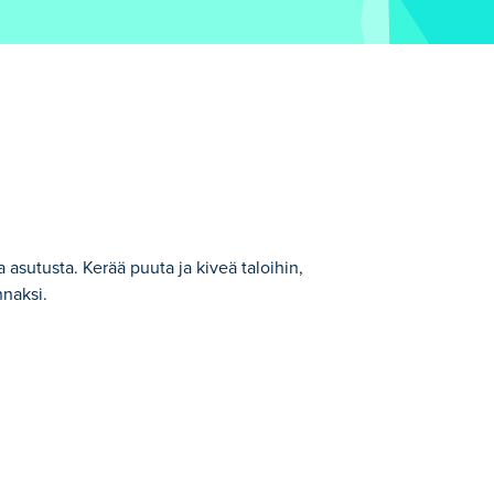
a asutusta. Kerää puuta ja kiveä taloihin,
nnaksi.
 metsässä vain kirveelläsi. Hakkaamalla
kasvaa, uudet kyläläiset muuttavat
oit myydä vieraileville matkailijoille.