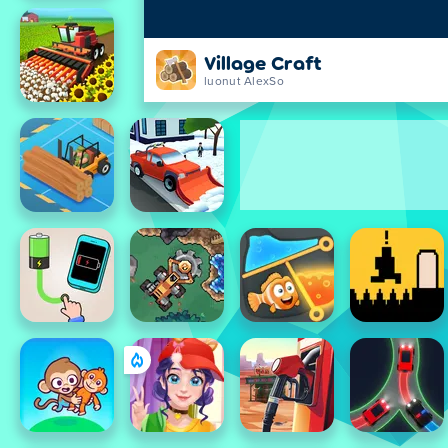
Village Craft
luonut AlexSo