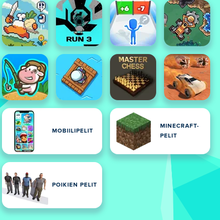
MINECRAFT-
MOBIILIPELIT
PELIT
POIKIEN PELIT