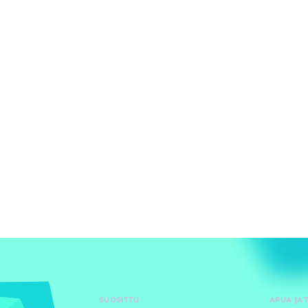
SUOSITTU
APUA JA 