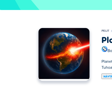
PELIT
Pl
Bo
Planet
Tuhoa 
NÄYTÄ
Planet Destruction on kaoottinen hiekkalaa
Räjäytä maailmoja lasereilla, avaruusmiinoi
mantereet murenevat, ilmakehät palavat ja
kerrallaan?