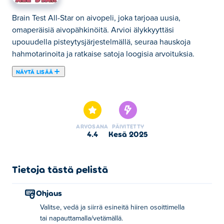
Brain Test All-Star on aivopeli, joka tarjoaa uusia,
omaperäisiä aivopähkinöitä. Arvioi älykkyyttäsi
upouudella pisteytysjärjestelmällä, seuraa hauskoja
hahmotarinoita ja ratkaise satoja loogisia arvoituksia.
NÄYTÄ LISÄÄ
Brain Test All-Star on palannut täysin uusien
aivoharjoitusten kanssa haastaakseen kokeneimmatkin
pulmanratkaisijat! Tämä hittipulmapelin uusin osa tuo
tuoreen joukon hankalia arvoituksia ja aivoja särkeviä
ARVOSANA
PÄIVITETTY
pulmia, jotka on suunniteltu testaamaan älykkyyttäsi ja
4.4
kesä 2025
luovuuttasi. Tapaa fanien suosikkihahmoja, kuten agentti
Smith, Monster Hunter Joe, Uncle Bubba, Doctor Worry ja
Tom the Cat, kun kohtaat näitä vaikeita haasteita. Oletko
Tietoja tästä pelistä
valmis testaamaan aivosi jälleen kerran?
Ohjaus
Kuinka pelata Brain Test All Star -peliä?
Valitse, vedä ja siirrä esineitä hiiren osoittimella
tai napauttamalla/vetämällä.
Käytä hiiren osoitinta tai sormea objektien valitsemiseen,