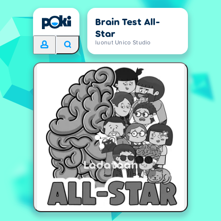
Brain Test All-
Star
luonut Unico Studio
Ladataan