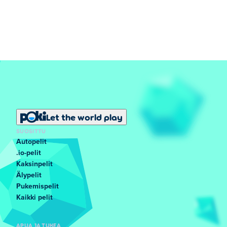
Let the world play
SUOSITTU
Autopelit
.io-pelit
Kaksinpelit
Älypelit
Pukemispelit
Kaikki pelit
APUA JA TUKEA