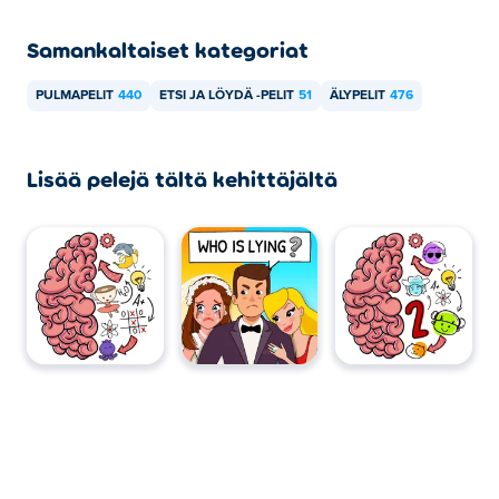
mobiililaitteilla ja työpöydällä?
Samankaltaiset kategoriat
Brain Test All-Star -peliä voi pelata tietokoneellasi ja
mobiililaitteilla, kuten puhelimilla ja tableteilla.
PULMAPELIT
440
ETSI JA LÖYDÄ -PELIT
51
ÄLYPELIT
476
Lisää pelejä tältä kehittäjältä