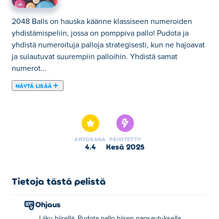
2048 Balls on hauska käänne klassiseen numeroiden
yhdistämispeliin, jossa on pomppiva pallo! Pudota ja
yhdistä numeroituja palloja strategisesti, kun ne hajoavat
ja sulautuvat suurempiin palloihin. Yhdistä samat
numerot...
NÄYTÄ LISÄÄ
2048 Balls on hauska käänne klassiseen numeroiden
yhdistämispeliin, jossa on pomppiva pallo! Pudota ja
yhdistä numeroituja palloja strategisesti, kun ne hajoavat
ja sulautuvat suurempiin palloihin. Yhdistä samat
ARVOSANA
PÄIVITETTY
numerot kiivetäksesi yhä korkeammalle, mutta ole
4.4
kesä 2025
varovainen – mittakupissasi on rajoitetusti tilaa! Mitä
enemmän yhdistät, sitä suurempia numeroita saat ja sitä
korkeammat pisteet ovat. Pystytkö osumaan lopulliseen
Tietoja tästä pelistä
numeroon ennen kuin kaikki täyttyy?
Ohjaus
Kuinka pelata 2048 Ballsia?
Liiku hiirellä. Pudota pallo hiiren napsautuksella.