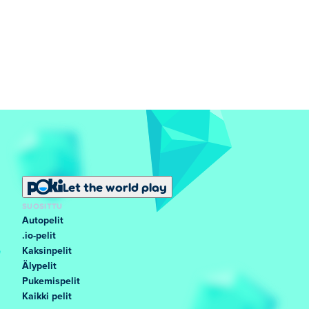
Let the world play
SUOSITTU
Autopelit
.io-pelit
Kaksinpelit
Älypelit
Pukemispelit
Kaikki pelit