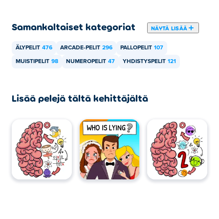
pöytätietokoneilla?
Samankaltaiset kategoriat
2048 Ballsia voi pelata tietokoneellasi ja mobiililaitteilla,
NÄYTÄ LISÄÄ
kuten puhelimilla ja tableteilla.
ÄLYPELIT
476
ARCADE-PELIT
296
PALLOPELIT
107
MUISTIPELIT
98
NUMEROPELIT
47
YHDISTYSPELIT
121
Lisää pelejä tältä kehittäjältä