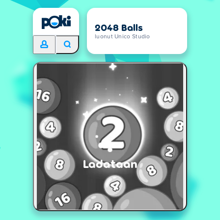
2048 Balls
luonut Unico Studio
Ladataan