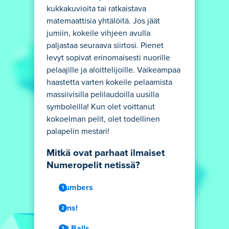
kukkakuvioita tai ratkaistava
matemaattisia yhtälöitä. Jos jäät
jumiin, kokeile vihjeen avulla
paljastaa seuraava siirtosi. Pienet
levyt sopivat erinomaisesti nuorille
pelaajille ja aloittelijoille. Vaikeampaa
haastetta varten kokeile pelaamista
massiivisilla pelilaudoilla uusilla
symboleilla! Kun olet voittanut
kokoelman pelit, olet todellinen
palapelin mestari!
Mitkä ovat parhaat ilmaiset
Numeropelit netissä?
Numbers
Tens!
99 Balls