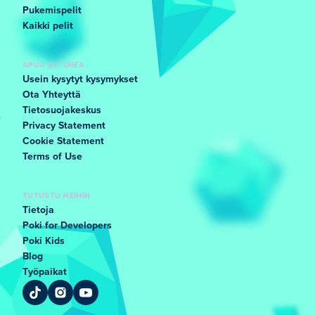
Pukemispelit
Kaikki pelit
APUA JA TUKEA
Usein kysytyt kysymykset
Ota Yhteyttä
Tietosuojakeskus
Privacy Statement
Cookie Statement
Terms of Use
TUTUSTU MEIHIN
Tietoja
Poki for Developers
Poki Kids
Blog
Työpaikat