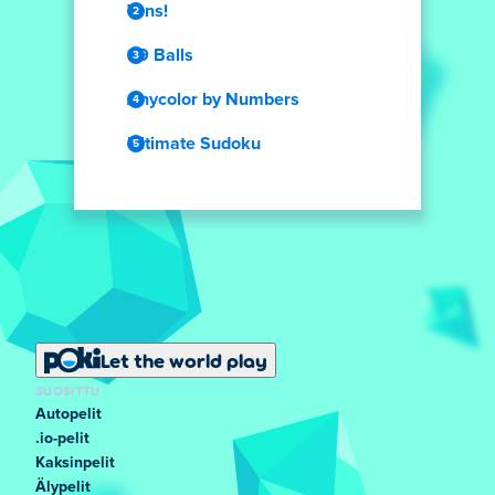
Tens!
99 Balls
Anycolor by Numbers
Ultimate Sudoku
Let the world play
SUOSITTU
Autopelit
.io-pelit
Kaksinpelit
Älypelit