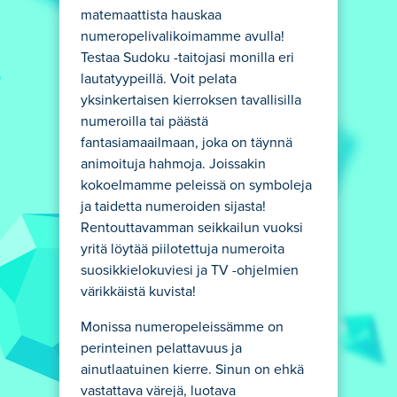
matemaattista hauskaa
numeropelivalikoimamme avulla!
Testaa Sudoku -taitojasi monilla eri
lautatyypeillä. Voit pelata
yksinkertaisen kierroksen tavallisilla
numeroilla tai päästä
fantasiamaailmaan, joka on täynnä
animoituja hahmoja. Joissakin
kokoelmamme peleissä on symboleja
ja taidetta numeroiden sijasta!
Rentouttavamman seikkailun vuoksi
yritä löytää piilotettuja numeroita
suosikkielokuviesi ja TV -ohjelmien
värikkäistä kuvista!
Monissa numeropeleissämme on
perinteinen pelattavuus ja
ainutlaatuinen kierre. Sinun on ehkä
vastattava värejä, luotava