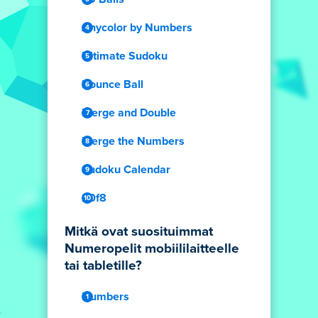
Anycolor by Numbers
Ultimate Sudoku
Bounce Ball
Merge and Double
Merge the Numbers
Sudoku Calendar
20f8
Mitkä ovat suosituimmat
Numeropelit mobiililaitteelle
tai tabletille?
Numbers