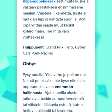
Kilpa-ajopeleissä
kisaat muita kuskeja
vastaan päästäksesi ensimmäisenä
maaliin. Väistele liikennettä, luistele
mutkien läpi ja kiihdytä suorilla. Voit
jopa yrittää saada muut kuskit
kolaroimaan. Tee mitä vain
voittaaksesi!
Huippupelit:
Grand Prix Hero, Cyber
Cars Punk Racing
Obbyt
Pysy radalla. Yksi virhe ja peli on ohi.
Näissä peleissä ei ole kyse niinkään
nopeudesta, vaan
enemmän
hallinnasta
. Ajat kapeilla alustoilla,
jotka ovat tuskin autoasi leveämpiä,
tai väistelet liikkuvia esteitä, kuten
heiluvia piikkejä tai lasereita.