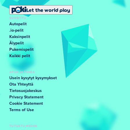
Let the world play
SUOSITTU
Autopelit
.io-pelit
Kaksinpelit
Älypelit
Pukemispelit
Kaikki pelit
APUA JA TUKEA
Usein kysytyt kysymykset
Ota Yhteyttä
Tietosuojakeskus
Privacy Statement
Cookie Statement
Terms of Use
TUTUSTU MEIHIN