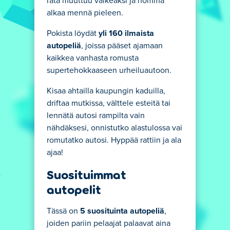
rata muuttuu vaikeaksi ja homma
alkaa mennä pieleen.
Pokista löydät
yli 160 ilmaista
autopeliä
, joissa pääset ajamaan
kaikkea vanhasta romusta
supertehokkaaseen urheiluautoon.
Kisaa ahtailla kaupungin kaduilla,
driftaa mutkissa, välttele esteitä tai
lennätä autosi rampilta vain
nähdäksesi, onnistutko alastulossa vai
romutatko autosi. Hyppää rattiin ja ala
ajaa!
Suosituimmat
autopelit
Tässä on
5 suosituinta autopeliä
,
joiden pariin pelaajat palaavat aina