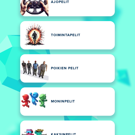
AJOPELIT
TOIMINTAPELIT
POIKIEN PELIT
MONINPELIT
KAKSINPELIT