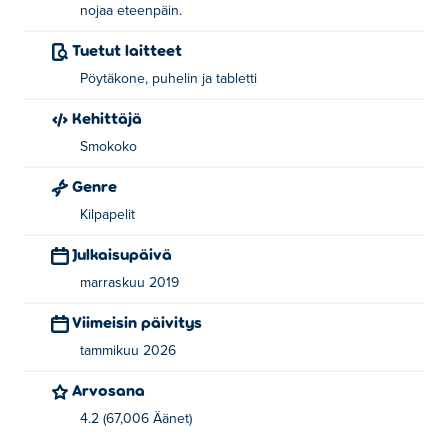
nojaa eteenpäin.
Tuetut laitteet
Pöytäkone, puhelin ja tabletti
Kehittäjä
Smokoko
Genre
Kilpapelit
Julkaisupäivä
marraskuu 2019
Viimeisin päivitys
tammikuu 2026
Arvosana
4.2 (67,006 Äänet)