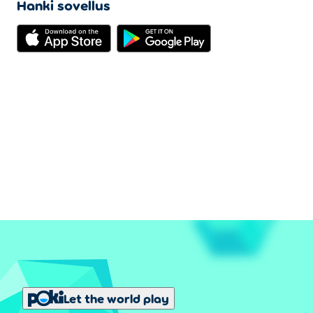
Hanki sovellus
Let the world play