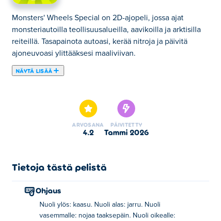
Monsters' Wheels Special on 2D-ajopeli, jossa ajat
monsteriautoilla teollisuusalueilla, aavikoilla ja arktisilla
reiteillä. Tasapainota autoasi, kerää nitroja ja päivitä
ajoneuvoasi ylittääksesi maaliviivan.
NÄYTÄ LISÄÄ
Tässä voit pelata peliä Monsters' Wheels Special.
Monsters' Wheels Special on yksi valitsemistamme
Kilpapelit -kategorian peleistä.
ARVOSANA
PÄIVITETTY
4.2
tammi 2026
Tietoja tästä pelistä
Ohjaus
Nuoli ylös: kaasu. Nuoli alas: jarru. Nuoli
vasemmalle: nojaa taaksepäin. Nuoli oikealle: