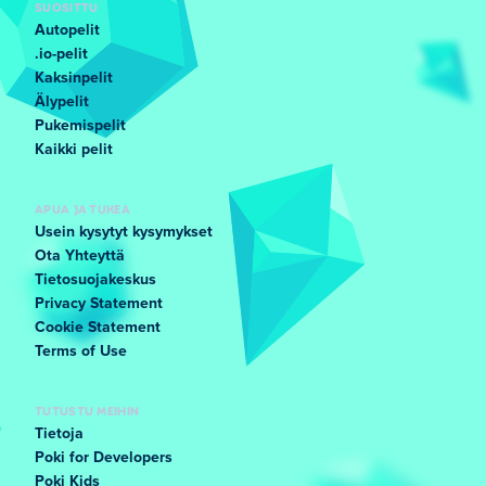
SUOSITTU
Autopelit
.io-pelit
Kaksinpelit
Älypelit
Pukemispelit
Kaikki pelit
APUA JA TUKEA
Usein kysytyt kysymykset
Ota Yhteyttä
Tietosuojakeskus
Privacy Statement
Cookie Statement
Terms of Use
TUTUSTU MEIHIN
Tietoja
Poki for Developers
Poki Kids