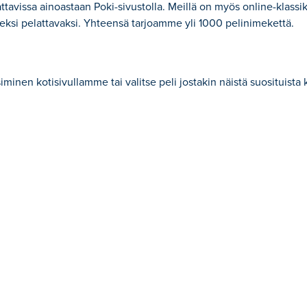
ttavissa ainoastaan ​​Poki-sivustolla. Meillä on myös online-klass
eksi pelattavaksi. Yhteensä tarjoamme yli 1000 pelinimekettä.
iminen kotisivullamme tai valitse peli jostakin näistä suosituista 