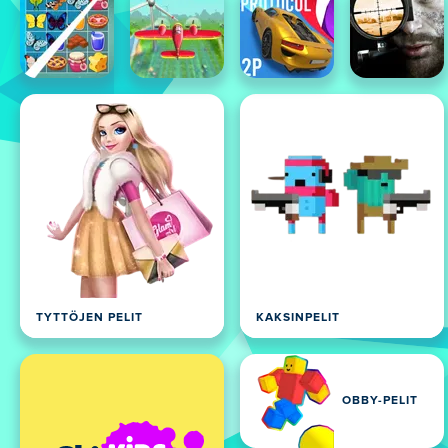
TYTTÖJEN PELIT
KAKSINPELIT
OBBY-PELIT