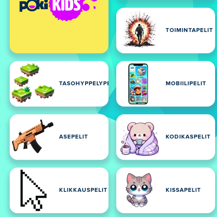
TOIMINTAPELIT
TASOHYPPELYPELIT
MOBIILIPELIT
ASEPELIT
KODIKASPELIT
KLIKKAUSPELIT
KISSAPELIT