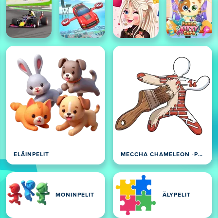
ELÄINPELIT
MECCHA CHAMELEON -PELIT
MONINPELIT
ÄLYPELIT