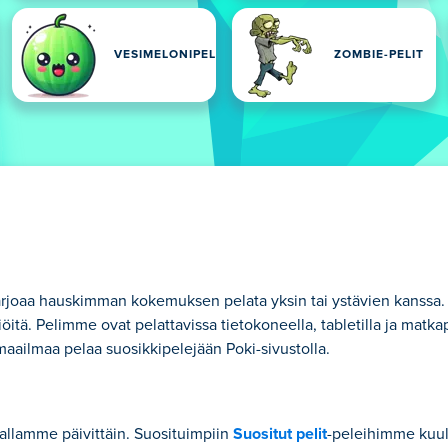
VESIMELONIPELIT
ZOMBIE-PELIT
a tarjoaa hauskimman kokemuksen pelata yksin tai ystävien kanss
öitä. Pelimme ovat pelattavissa tietokoneella, tabletilla ja matkapu
maailmaa pelaa suosikkipelejään Poki-sivustolla.
tallamme päivittäin. Suosituimpiin
Suositut pelit
-peleihimme kuulu