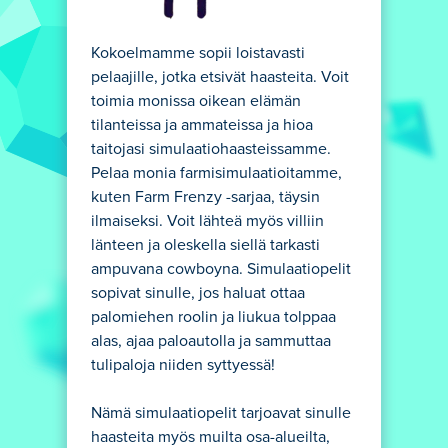
Kokoelmamme sopii loistavasti
pelaajille, jotka etsivät haasteita. Voit
toimia monissa oikean elämän
tilanteissa ja ammateissa ja hioa
taitojasi simulaatiohaasteissamme.
Pelaa monia farmisimulaatioitamme,
kuten Farm Frenzy -sarjaa, täysin
ilmaiseksi. Voit lähteä myös villiin
länteen ja oleskella siellä tarkasti
ampuvana cowboyna. Simulaatiopelit
sopivat sinulle, jos haluat ottaa
palomiehen roolin ja liukua tolppaa
alas, ajaa paloautolla ja sammuttaa
tulipaloja niiden syttyessä!
Nämä simulaatiopelit tarjoavat sinulle
haasteita myös muilta osa-alueilta,