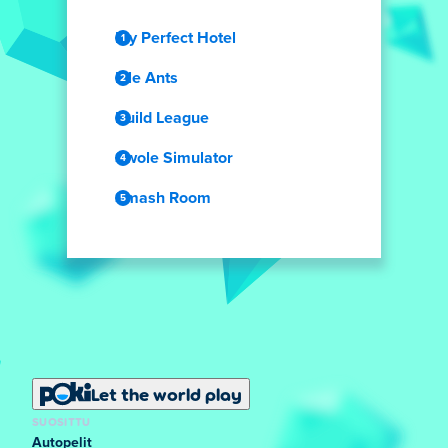
My Perfect Hotel
Idle Ants
Build League
Swole Simulator
Smash Room
Let the world play
SUOSITTU
Autopelit