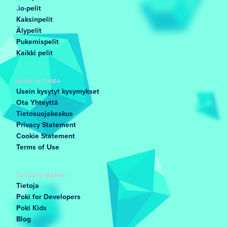
.io-pelit
Kaksinpelit
Älypelit
Pukemispelit
Kaikki pelit
APUA JA TUKEA
Usein kysytyt kysymykset
Ota Yhteyttä
Tietosuojakeskus
Privacy Statement
Cookie Statement
Terms of Use
TUTUSTU MEIHIN
Tietoja
Poki for Developers
Poki Kids
Blog