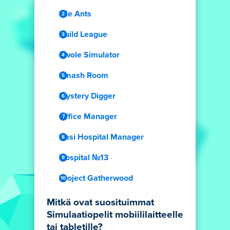
Idle Ants
Build League
Swole Simulator
Smash Room
Mystery Digger
Office Manager
Dasi Hospital Manager
Hospital №13
Project Gatherwood
Mitkä ovat suosituimmat
Simulaatiopelit mobiililaitteelle
tai tabletille?