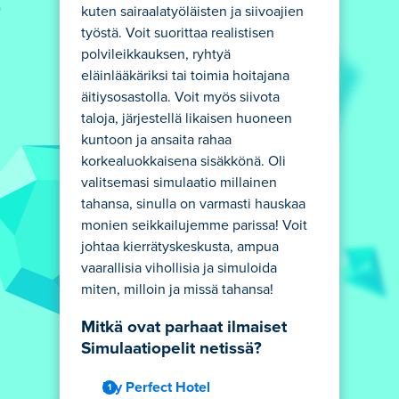
kuten sairaalatyöläisten ja siivoajien
työstä. Voit suorittaa realistisen
polvileikkauksen, ryhtyä
eläinlääkäriksi tai toimia hoitajana
äitiysosastolla. Voit myös siivota
taloja, järjestellä likaisen huoneen
kuntoon ja ansaita rahaa
korkealuokkaisena sisäkkönä. Oli
valitsemasi simulaatio millainen
tahansa, sinulla on varmasti hauskaa
monien seikkailujemme parissa! Voit
johtaa kierrätyskeskusta, ampua
vaarallisia vihollisia ja simuloida
miten, milloin ja missä tahansa!
Mitkä ovat parhaat ilmaiset
Simulaatiopelit netissä?
My Perfect Hotel