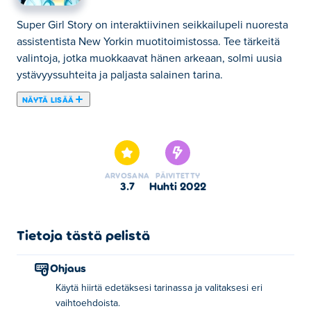
Super Girl Story on interaktiivinen seikkailupeli nuoresta
assistentista New Yorkin muotitoimistossa. Tee tärkeitä
valintoja, jotka muokkaavat hänen arkeaan, solmi uusia
ystävyyssuhteita ja paljasta salainen tarina.
NÄYTÄ LISÄÄ
Tässä voit pelata peliä Super Girl Story. Super Girl Story
on yksi valitsemistamme Simulaatiopelit -kategorian
peleistä.
ARVOSANA
PÄIVITETTY
3.7
huhti 2022
Tietoja tästä pelistä
Ohjaus
Käytä hiirtä edetäksesi tarinassa ja valitaksesi eri
vaihtoehdoista.