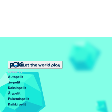
Let the world play
SUOSITTU
Autopelit
.io-pelit
Kaksinpelit
Älypelit
Pukemispelit
Kaikki pelit