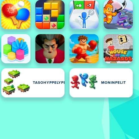
TASOHYPPELYPELIT
MONINPELIT