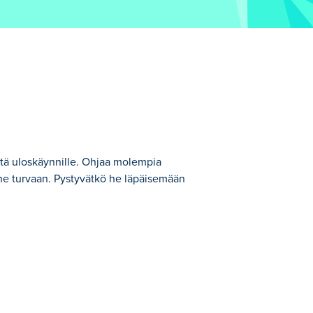
ntä uloskäynnille. Ohjaa molempia
ne turvaan. Pystyvätkö he läpäisemään
tä.