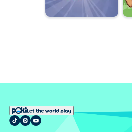
Let the world play