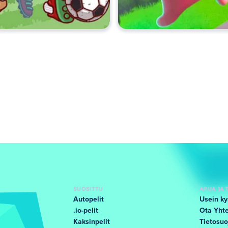
SUOSITTU
APUA JA 
Autopelit
Usein ky
.io-pelit
Ota Yhte
Kaksinpelit
Tietosuo