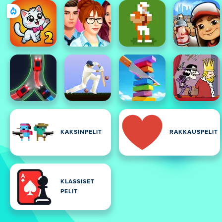
KAKSINPELIT
RAKKAUSPELIT
KLASSISET
PELIT