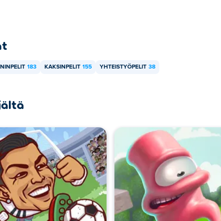
at
NINPELIT
183
KAKSINPELIT
155
YHTEISTYÖPELIT
38
jältä