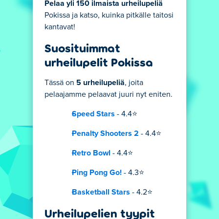
Pelaa yli 150 ilmaista urheilupeliä
Pokissa ja katso, kuinka pitkälle taitosi
kantavat!
Suosituimmat
urheilupelit Pokissa
Tässä on
5 urheilupeliä
, joita
pelaajamme pelaavat juuri nyt eniten.
Speed Stars
- 4.4⭐
Penalty Shooters 2
- 4.4⭐
Retro Bowl
- 4.4⭐
Ping Pong Go!
- 4.3⭐
Basketball Stars
- 4.2⭐
Urheilupelien tyypit