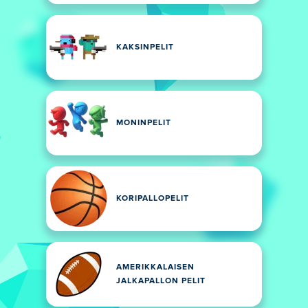
KAKSINPELIT
MONINPELIT
KORIPALLOPELIT
AMERIKKALAISEN
JALKAPALLON PELIT