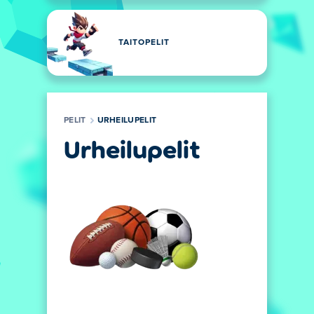
TAITOPELIT
PELIT
URHEILUPELIT
Urheilupelit