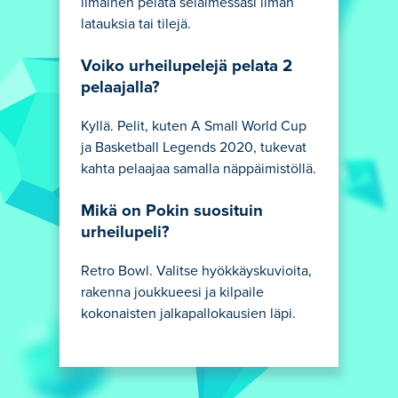
ilmainen pelata selaimessasi ilman
latauksia tai tilejä.
Voiko urheilupelejä pelata 2
pelaajalla?
Kyllä. Pelit, kuten A Small World Cup
ja Basketball Legends 2020, tukevat
kahta pelaajaa samalla näppäimistöllä.
Mikä on Pokin suosituin
urheilupeli?
Retro Bowl. Valitse hyökkäyskuvioita,
rakenna joukkueesi ja kilpaile
kokonaisten jalkapallokausien läpi.