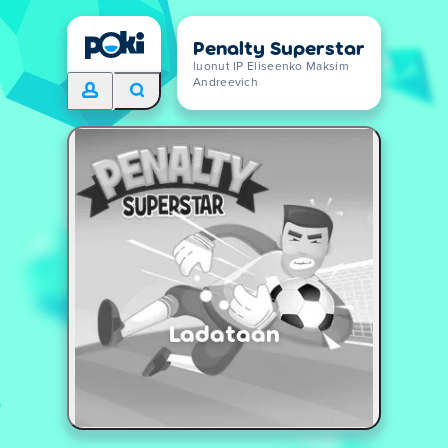
Penalty Superstar
luonut IP Eliseenko Maksim
Andreevich
Ladataan