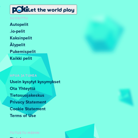
Let the world play
SUOSITTU
Autopelit
.io-pelit
Kaksinpelit
Älypelit
Pukemispelit
Kaikki pelit
APUA JA TUKEA
Usein kysytyt kysymykset
Ota Yhteyttä
Tietosuojakeskus
Privacy Statement
Cookie Statement
Terms of Use
TUTUSTU MEIHIN