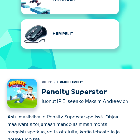
HIIRIPELIT
PELIT
URHEILUPELIT
Penalty Superstar
luonut
IP Eliseenko Maksim Andreevich
Astu maaliviivalle Penalty Superstar -pelissä. Ohjaa
maalivahtia torjumaan mahdollisimman monta
rangaistuspotkua, voita otteluita, kerää tehosteita ja
nouse liigoissa.