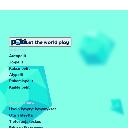
Let the world play
SUOSITTU
Autopelit
.io-pelit
Kaksinpelit
Älypelit
Pukemispelit
Kaikki pelit
APUA JA TUKEA
Usein kysytyt kysymykset
Ota Yhteyttä
Tietosuojakeskus