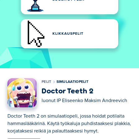
KLIKKAUSPELIT
PELIT
SIMULAATIOPELIT
Doctor Teeth 2
luonut
IP Eliseenko Maksim Andreevich
Doctor Teeth 2 on simulaatiopeli, jossa hoidat potilaita
hammaslääkärinä. Käytä työkaluja puhdistaaksesi plakkia,
korjataksesi reikiä ja palauttaaksesi hymyt.