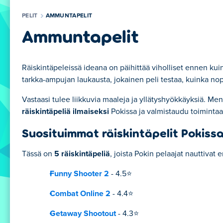
PELIT
AMMUNTAPELIT
Ammuntapelit
Räiskintäpeleissä ideana on päihittää viholliset ennen kuin
tarkka-ampujan laukausta, jokainen peli testaa, kuinka nop
Vastaasi tulee liikkuvia maaleja ja yllätyshyökkäyksiä. M
räiskintäpeliä ilmaiseksi
Pokissa ja valmistaudu toimintaa
Suosituimmat räiskintäpelit Pokiss
Tässä on
5 räiskintäpeliä
, joista Pokin pelaajat nauttivat e
Funny Shooter 2
- 4.5⭐
Combat Online 2
- 4.4⭐
Getaway Shootout
- 4.3⭐