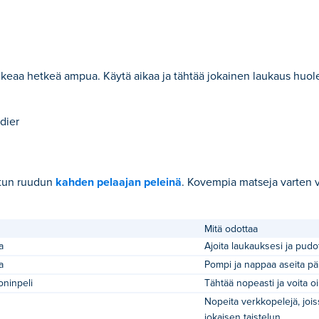
ikeaa hetkeä ampua. Käytä aikaa ja tähtää jokainen laukaus huole
dier
aetun ruudun
kahden pelaajan peleinä
. Kovempia matseja varten v
Mitä odottaa
a
Ajoita laukauksesi ja pudot
a
Pompi ja nappaa aseita päi
ninpeli
Tähtää nopeasti ja voita o
Nopeita verkkopelejä, jois
jokaisen taistelun