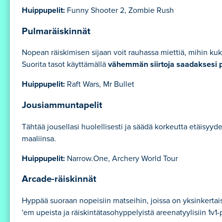
Huippupelit:
Funny Shooter 2, Zombie Rush
Pulmaräiskinnät
Nopean räiskimisen sijaan voit rauhassa miettiä, mihin ku
Suorita tasot käyttämällä
vähemmän siirtoja saadaksesi 
Huippupelit:
Raft Wars, Mr Bullet
Jousiammuntapelit
Tähtää jousellasi huolellisesti ja säädä korkeutta etäis
maaliinsa.
Huippupelit:
Narrow.One, Archery World Tour
Arcade-räiskinnät
Hyppää suoraan nopeisiin matseihin, joissa on yksinkertaise
'em upeista ja räiskintätasohyppelyistä areenatyylisiin 1v1-