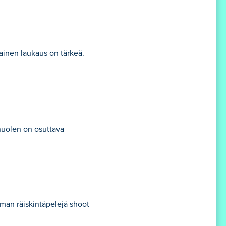
kainen laukaus on tärkeä.
nuolen on osuttava
iman räiskintäpelejä shoot