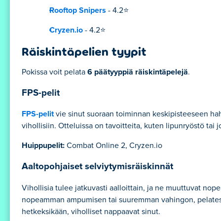
Rooftop Snipers
- 4.2⭐
Cryzen.io
- 4.2⭐
Räiskintäpelien tyypit
Pokissa voit pelata
6 päätyyppiä räiskintäpelejä
.
FPS-pelit
FPS-pelit
vie sinut suoraan toiminnan keskipisteeseen hahm
vihollisiin. Otteluissa on tavoitteita, kuten lipunryöstö tai
Huippupelit:
Combat Online 2, Cryzen.io
Aaltopohjaiset selviytymisräiskinnät
Vihollisia tulee jatkuvasti aalloittain, ja ne muuttuvat nop
nopeamman ampumisen tai suuremman vahingon, pelatessasi.
hetkeksikään, viholliset nappaavat sinut.