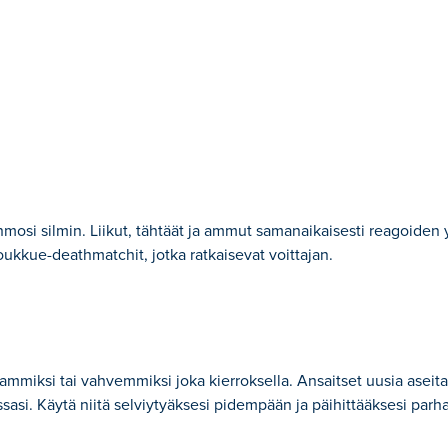
osi silmin. Liikut, tähtäät ja ammut samanaikaisesti reagoiden y
 joukkue-deathmatchit, jotka ratkaisevat voittajan.
eammiksi tai vahvemmiksi joka kierroksella. Ansaitset uusia aseita
 Käytä niitä selviytyäksesi pidempään ja päihittääksesi parhaa