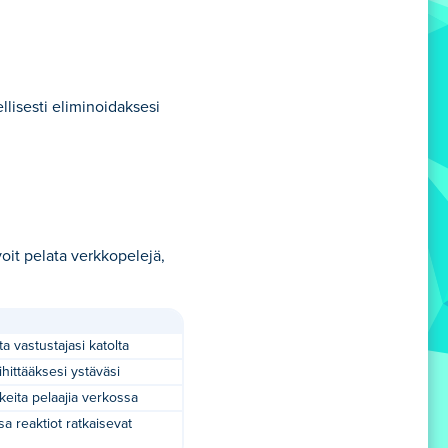
llisesti eliminoidaksesi
oit pelata verkkopelejä,
a vastustajasi katolta
hittääksesi ystäväsi
ikeita pelaajia verkossa
sa reaktiot ratkaisevat