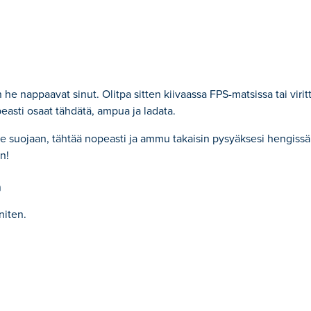
 he nappaavat sinut. Olitpa sitten kiivaassa FPS-matsissa tai virit
easti osaat tähdätä, ampua ja ladata.
ene suojaan, tähtää nopeasti ja ammu takaisin pysyäksesi hengiss
n!
a
niten.