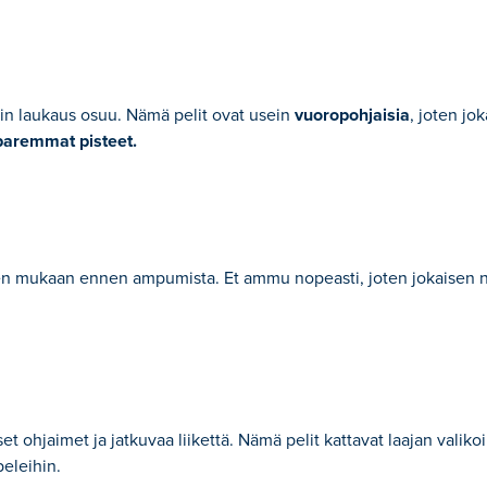
kin laukaus osuu. Nämä pelit ovat usein
vuoropohjaisia
, joten jo
paremmat pisteet.
yyden mukaan ennen ampumista. Et ammu nopeasti, joten jokaisen 
t ohjaimet ja jatkuvaa liikettä. Nämä pelit kattavat laajan valiko
peleihin.