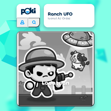
Ranch UFO
luonut AJ Ordaz
Ladataan