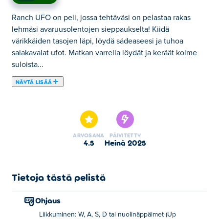
Ranch UFO on peli, jossa tehtäväsi on pelastaa rakas
lehmäsi avaruusolentojen sieppaukselta! Kiidä
värikkäiden tasojen läpi, löydä sädeaseesi ja tuhoa
salakavalat ufot. Matkan varrella löydät ja keräät kolme
suloista...
NÄYTÄ LISÄÄ
Ranch UFO on peli, jossa tehtäväsi on pelastaa rakas
lehmäsi avaruusolentojen sieppaukselta! Kiidä
värikkäiden tasojen läpi, löydä sädeaseesi ja tuhoa
salakavalat ufot. Matkan varrella löydät ja keräät kolme
ARVOSANA
PÄIVITETTY
suloista ankkaa, jotka seuraavat sinua villillä
4.5
heinä 2025
pelastusseikkailullasi. Pystytkö pelastamaan lehmäsi ja
tuomaan koko jengin kotiin?
Tietoja tästä pelistä
Kuinka pelata Ranch UFOa?
Ohjaus
Liikkuminen: WASD tai nuolinäppäimet
Liikkuminen: W, A, S, D tai nuolinäppäimet (Up