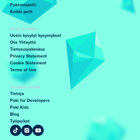
Pukemispelit
Kaikki pelit
APUA JA TUKEA
Usein kysytyt kysymykset
Ota Yhteyttä
Tietosuojakeskus
Privacy Statement
Cookie Statement
Terms of Use
TUTUSTU MEIHIN
Tietoja
Poki for Developers
Poki Kids
Blog
Työpaikat