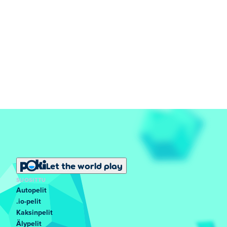
Let the world play
SUOSITTU
Autopelit
.io-pelit
Kaksinpelit
Älypelit