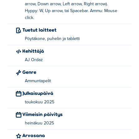
Hyppy: W tai ylänuolinäppäin tai välilyönti
arrow, Down arrow, Left arrow, Right arrow).
Hyppy: W, Up arrow, tai Spacebar. Ammu: Mouse
Ammu: vasen napsautus
click.
Kuka loi Ranch UFO:n?
Tuetut laitteet
Pöytäkone, puhelin ja tabletti
Ranch UFOn on luonut AJ Ordaz. Pelaa heidän muita
pelejään osoitteessa Poki:
A Pretty Odd Bunny
,
Kehittäjä
nekopirate,
A Pretty Odd Bunny: Roast it!
, cannon-blast,
AJ Ordaz
La Petite Avril
, ja
Lidle Legend
!
Genre
Kuinka voin pelata Ranch UFOa ilmaiseksi?
Ammuntapelit
Voit pelata Ranch UFOa ilmaiseksi Poki-sivustolla.
Julkaisupäivä
Voinko pelata Ranch UFOa mobiililaitteilla ja
toukokuu 2025
tietokoneella?
Viimeisin päivitys
Ranch UFOa voi pelata tietokoneella ja mobiililaitteilla,
heinäkuu 2025
kuten puhelimilla ja tableteilla.
Arvosana