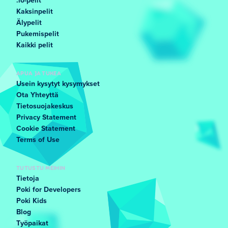
.io-pelit
Kaksinpelit
Älypelit
Pukemispelit
Kaikki pelit
APUA JA TUKEA
Usein kysytyt kysymykset
Ota Yhteyttä
Tietosuojakeskus
Privacy Statement
Cookie Statement
Terms of Use
TUTUSTU MEIHIN
Tietoja
Poki for Developers
Poki Kids
Blog
Työpaikat