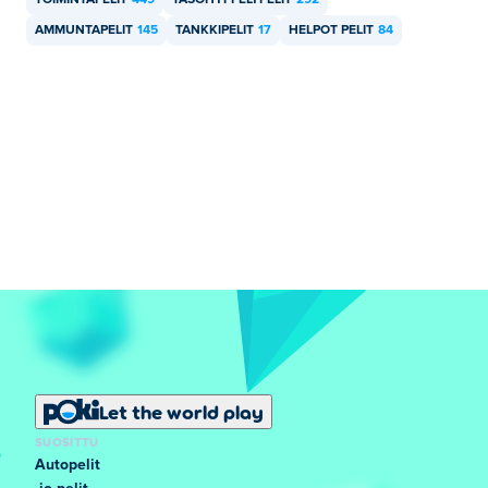
TOIMINTAPELIT
449
TASOHYPPELYPELIT
292
AMMUNTAPELIT
145
TANKKIPELIT
17
HELPOT PELIT
84
Let the world play
SUOSITTU
Autopelit