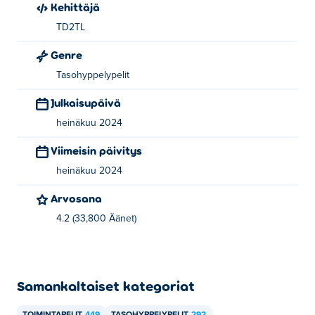
Kehittäjä
ensimmäinen pelinsä Poki-sivustolla!
TD2TL
Kuinka voin pelata Just Tanksia ilmaiseksi?
Genre
Voit pelata Just Tanksia ilmaiseksi Poki.
Tasohyppelypelit
Julkaisupäivä
Voinko pelata Just Tanksia mobiililaitteilla ja
työpöydällä?
heinäkuu 2024
Viimeisin päivitys
Just Tanksia voi pelata tietokoneellasi ja mobiililaitteilla,
kuten puhelimilla ja tableteilla.
heinäkuu 2024
Arvosana
4.2 (33,800 Äänet)
Samankaltaiset kategoriat