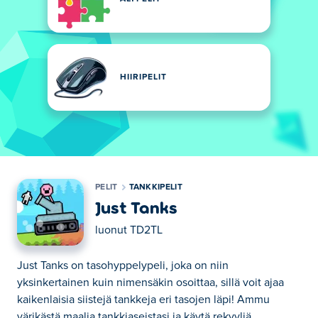
HIIRIPELIT
PELIT
TANKKIPELIT
Just Tanks
luonut
TD2TL
Just Tanks on tasohyppelypeli, joka on niin
yksinkertainen kuin nimensäkin osoittaa, sillä voit ajaa
kaikenlaisia siistejä tankkeja eri tasojen läpi! Ammu
värikästä maalia tankkiaseistasi ja käytä rekyyliä