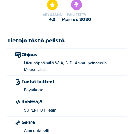
kategorian peleistä.
ARVOSANA
PÄIVITETTY
4.5
marras 2020
Tietoja tästä pelistä
Ohjaus
Liiku näppäimillä W, A, S, D. Ammu painamalla
Mouse click.
Tuetut laitteet
Pöytäkone
Kehittäjä
SUPERHOT Team
Genre
Ammuntapelit