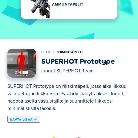
AMMUNTAPELIT
PELIT
TOIMINTAPELIT
SUPERHOT Prototype
luonut
SUPERHOT Team
SUPERHOT Prototype on räiskintäpeli, jossa aika liikkuu
vain pelaajan liikkuessa. Pysähdy jäädyttääksesi luodit,
nappaa aseita vastustajilta ja suunnittele liikkeesi
minimalistisilla tasoilla.
NÄYTÄ LISÄÄ
Tässä voit pelata peliä SUPERHOT Prototype. SUPERHOT
Prototype on yksi valitsemistamme Toimintapelit -