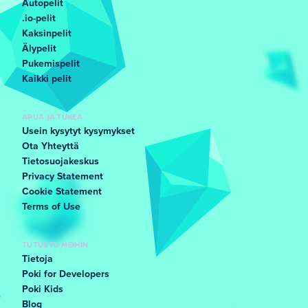
Autopelit
.io-pelit
Kaksinpelit
Älypelit
Pukemispelit
Kaikki pelit
APUA JA TUKEA
Usein kysytyt kysymykset
Ota Yhteyttä
Tietosuojakeskus
Privacy Statement
Cookie Statement
Terms of Use
TUTUSTU MEIHIN
Tietoja
Poki for Developers
Poki Kids
Blog