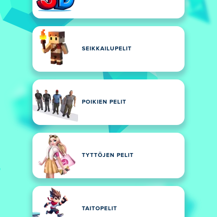
SEIKKAILUPELIT
POIKIEN PELIT
TYTTÖJEN PELIT
TAITOPELIT