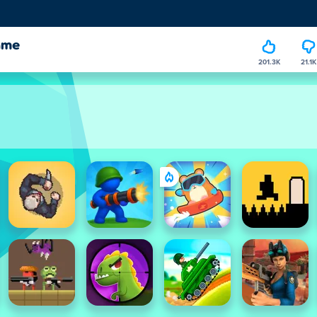
ame
201.3K
21.1K