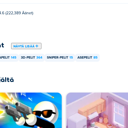
4.6 (222,389 Äänet)
at
NÄYTÄ LISÄÄ
PELIT
145
3D-PELIT
364
SNIPER-PELIT
15
ASEPELIT
85
jältä