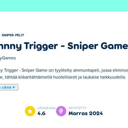
SNIPER-PELIT
hnny Trigger - Sniper Game
ayGames
 Trigger - Sniper Game on tyylitelty ammuntapeli, jossa eliminoit
le, tähtää kiikaritähtäimellä huolellisesti ja laukaise tarkkuudella.
 LISÄÄ
 - Sniper Game -peliin. Tässä ampujapelissä pelaat katolla olev
e kuitenkin varovainen! Kun ammut, viholliset kauhistuvat ja paken
ARVOSANA
PÄIVITETTY
eja kartan ympärillä. Jos osut niihin, peli on ohi! Oletko huippu-
4.6
marras 2024
iper Game -peliä?