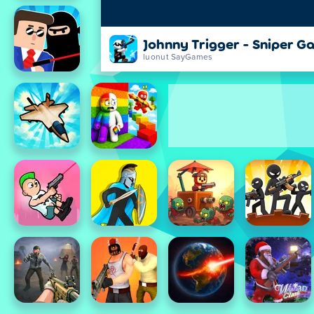
Johnny Trigger - Sniper G
luonut SayGames