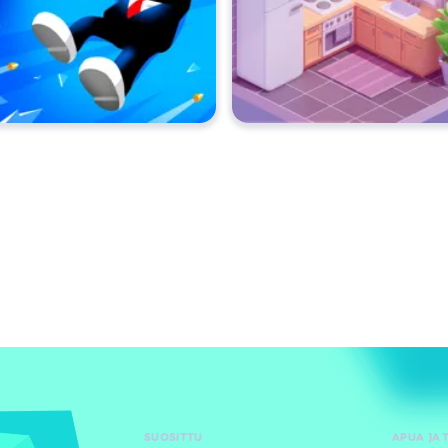
SUOSITTU
APUA JA 