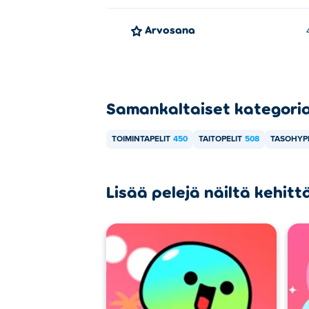
Arvosana
Samankaltaiset kategori
TOIMINTAPELIT
450
TAITOPELIT
508
TASOHYPP
Lisää pelejä näiltä kehittä