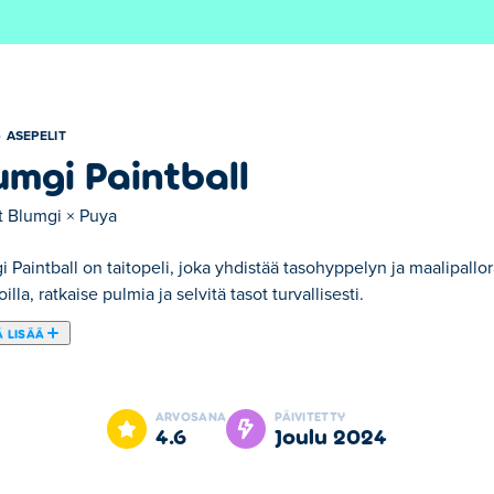
ASEPELIT
umgi Paintball
t
Blumgi × Puya
 Paintball on taitopeli, joka yhdistää tasohyppelyn ja maalipall
illa, ratkaise pulmia ja selvitä tasot turvallisesti.
 LISÄÄ
i Paintballissa! Tässä joukkue vastaan joukkue -tasohyppelyssä
a on sinun - voitat! Voit maalata kävelemällä laattojen yli, käyttä
ARVOSANA
PÄIVITETTY
män otteluita voitat, sitä korkeammalle nouset rankingissa. Kats
4.6
joulu 2024
 hattuja ja kasvoja, jotka todella saavat hahmosi erottumaan jo
us -pelissä! Onko sinulla tarvittavat mahdollisuudet tulla paintbal