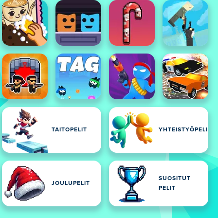
TAITOPELIT
YHTEISTYÖPELIT
SUOSITUT
IT
JOULUPELIT
PELIT