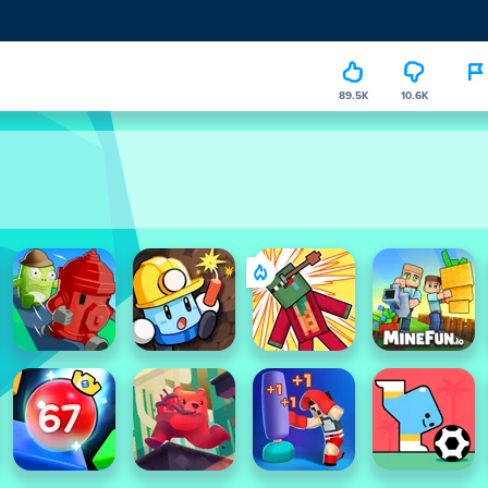
89.5K
10.6K