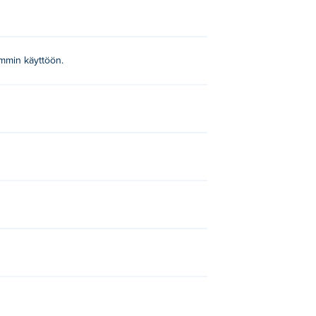
pommin käyttöön.
rs