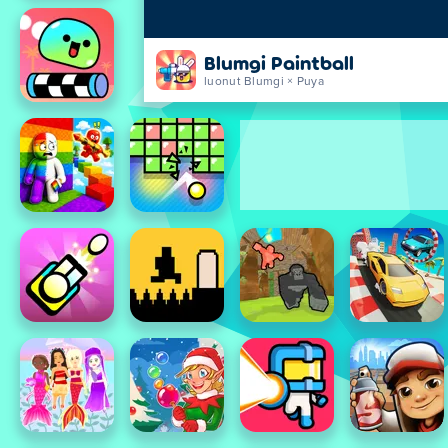
Blumgi Paintball
luonut Blumgi × Puya