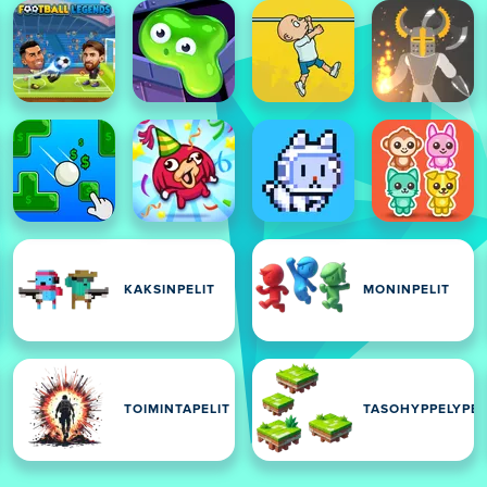
KAKSINPELIT
MONINPELIT
TOIMINTAPELIT
TASOHYPPELYPEL