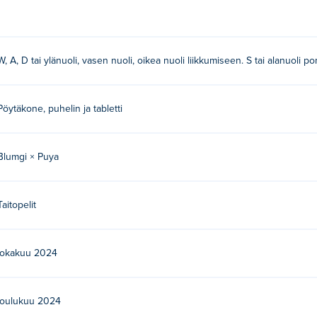
inikkeita liikkuaksesi!
W, A, D tai ylänuoli, vasen nuoli, oikea nuoli liikkumiseen. S tai alanuoli 
miä tai painikkeita käyttääksesi pommia!
Pöytäkone, puhelin ja tabletti
n muita pelejään Poki:
Blumgi Ball
,
Blumgi Soccer
ja
Blumgi Race
Blumgi × Puya
lia ilmaiseksi?
ki.
Taitopelit
biililaitteilla ja työpöydällä?
lokakuu 2024
 ja mobiililaitteilla, kuten puhelimilla ja tableteilla.
ystäväni kanssa?
joulukuu 2024
npeli, joten voit pelata ystäväsi kanssa samalla tietokoneella!