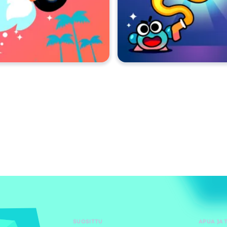
SUOSITTU
APUA JA 