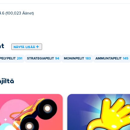
4.6 (100,023 Äänet)
at
NÄYTÄ LISÄÄ
ELYPELIT
291
STRATEGIAPELIT
94
MONINPELIT
183
AMMUNTAPELIT
145
jiltä