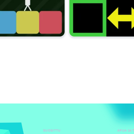
SUOSITTU
APUA JA 