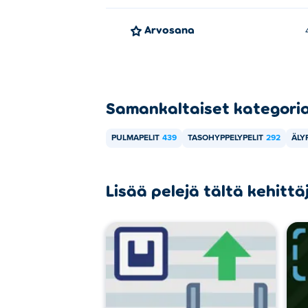
Voinko pelata Two Button Bounce -
Arvosana
Joo! Two Button Bounce on paikallinen moni
Samankaltaiset kategori
PULMAPELIT
439
TASOHYPPELYPELIT
292
ÄLY
Lisää pelejä tältä kehittä