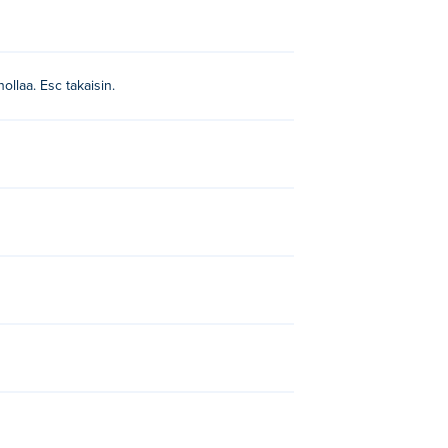
ollaa. Esc takaisin.
Bounce
,
Ledge Throw
,
Platform
Chessformer
,
Resizer
ja
Time Clones
!