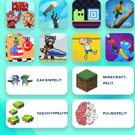
MINECRAFT-
KAKSINPELIT
PELIT
TASOHYPPELYPELIT
PULMAPELIT