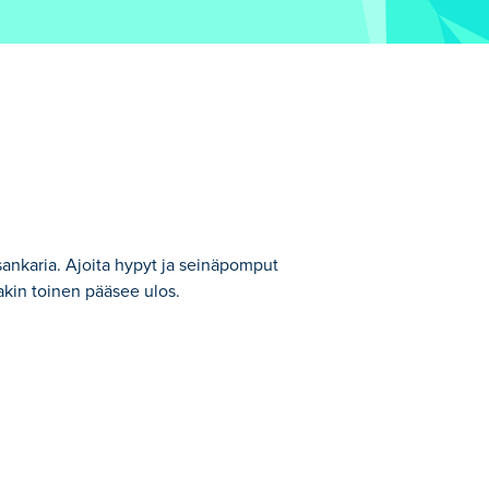
ankaria. Ajoita hypyt ja seinäpomput
nakin toinen pääsee ulos.
päivityksessä kohtaat yhden, vaan kaksi
ia seinistä ratkaistaksesi pulma ja
 yksi hahmo saavuttaa uloskäynnin, ohitat
hdessä!