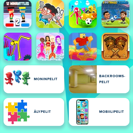
BACKROOMS-
MONINPELIT
PELIT
ÄLYPELIT
MOBIILIPELIT