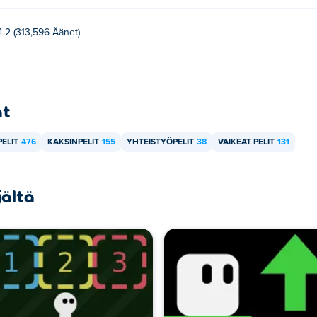
peliä ystäväni kanssa?
4.2 (313,596 Äänet)
npeli, joten voit pelata ystäväsi kanssa samalla tietokoneella!
at
PELIT
476
KAKSINPELIT
155
YHTEISTYÖPELIT
38
VAIKEAT PELIT
131
jältä