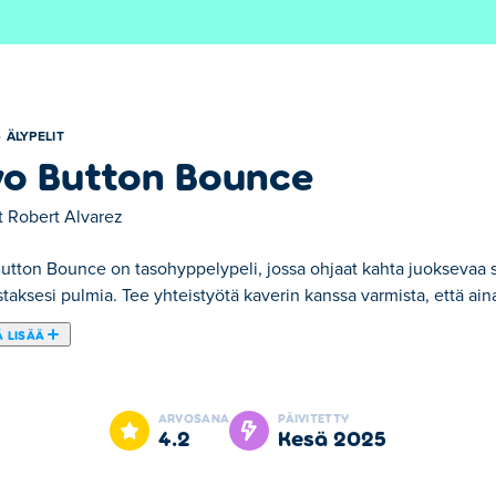
ÄLYPELIT
o Button Bounce
t
Robert Alvarez
utton Bounce on tasohyppelypeli, jossa ohjaat kahta juoksevaa s
staksesi pulmia. Tee yhteistyötä kaverin kanssa varmista, että ai
 LISÄÄ
 hauskaan One Button Bounce -pulmapeliin. Tässä dynaamisessa 
aisin alustalla. Tavoitteena on löytää oikea hetki hypätä ja pompp
ARVOSANA
PÄIVITETTY
en hahmon on autettava toista saamaan avaimen. Niin kauan kuin
4.2
kesä 2025
a peliä ystäviesi kanssa! Kutsu kaverisi hyppäämään toimintaan y