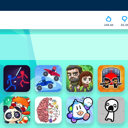
248.6K
65.0