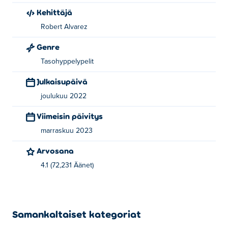
Kehittäjä
Robert Alvarez
Genre
Tasohyppelypelit
Julkaisupäivä
joulukuu 2022
Viimeisin päivitys
marraskuu 2023
Arvosana
4.1 (72,231 Äänet)
Samankaltaiset kategoriat