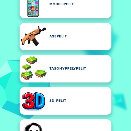
MOBIILIPELIT
ASEPELIT
TASOHYPPELYPELIT
3D-PELIT