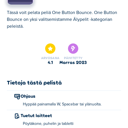
Tässä voit pelata peliä One Button Bounce. One Button
Bounce on yksi valitsemistamme Älypelit -kategorian
peleistä.
Tässä voit pelata peliä One Button Bounce. One Button
Bounce on yksi valitsemistamme Älypelit -kategorian
peleistä.
ARVOSANA
PÄIVITETTY
4.1
marras 2023
Tietoja tästä pelistä
Ohjaus
Hyppää painamalla W, Spacebar tai ylänuolta.
Tuetut laitteet
Pöytäkone, puhelin ja tabletti