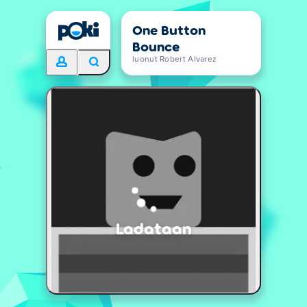
One Button
Bounce
luonut Robert Alvarez
Ladataan