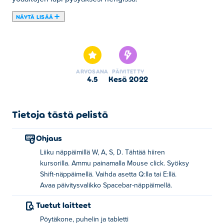
NÄYTÄ LISÄÄ
Tässä voit pelata peliä Zombie Outbreak Arena. Zombie
Outbreak Arena on yksi valitsemistamme Toimintapelit -
kategorian peleistä.
ARVOSANA
PÄIVITETTY
4.5
kesä 2022
Tietoja tästä pelistä
Ohjaus
Liiku näppäimillä W, A, S, D. Tähtää hiiren
kursorilla. Ammu painamalla Mouse click. Syöksy
Shift-näppäimellä. Vaihda asetta Q:lla tai E:llä.
Avaa päivitysvalikko Spacebar-näppäimellä.
Tuetut laitteet
Pöytäkone, puhelin ja tabletti