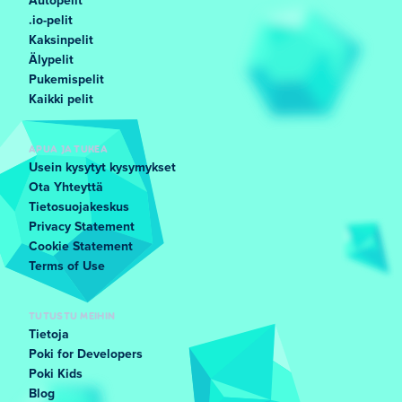
Autopelit
.io-pelit
Kaksinpelit
Älypelit
Pukemispelit
Kaikki pelit
APUA JA TUKEA
Usein kysytyt kysymykset
Ota Yhteyttä
Tietosuojakeskus
Privacy Statement
Cookie Statement
Terms of Use
TUTUSTU MEIHIN
Tietoja
Poki for Developers
Poki Kids
Blog