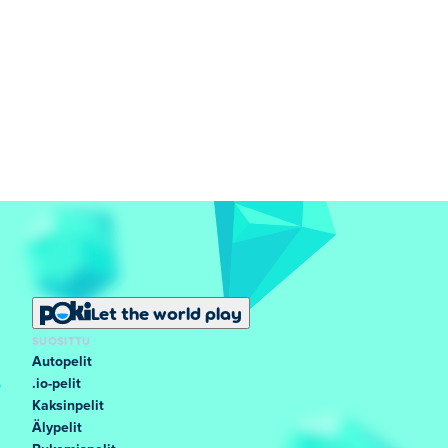
Let the world play
SUOSITTU
Autopelit
.io-pelit
Kaksinpelit
Älypelit