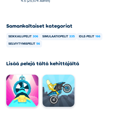
4.5 (25,574 Äänet)
Samankaltaiset kategoriat
SEIKKAILUPELIT
306
SIMULAATIOPELIT
335
IDLE-PELIT
166
SELVIYTYMISPELIT
56
Lisää pelejä tältä kehittäjältä