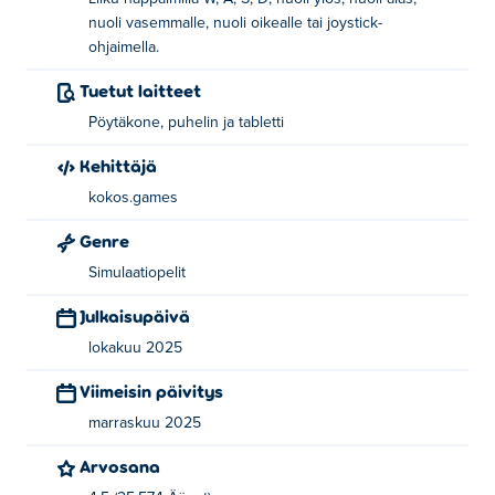
ohjainsauvaa.
nuoli vasemmalle, nuoli oikealle tai joystick-
ohjaimella.
Kuka loi Dwergin
Tuetut laitteet
Dwergin on luonut kokos.games. Pelaa heidän muita
Pöytäkone, puhelin ja tabletti
pelejään osoitteessa Poki:
Joyrider
ja
Supernova
!
Kehittäjä
Miten voin pelata Dwergiä ilmaiseksi?
kokos.games
Voit pelata Dwergiä ilmaiseksi Poki-sivustolla.
Genre
Voinko pelata Dwergiä mobiililaitteilla ja
Simulaatiopelit
tietokoneella?
Julkaisupäivä
Dwergiä voi pelata tietokoneella ja mobiililaitteilla, kuten
lokakuu 2025
puhelimilla ja tableteilla.
Viimeisin päivitys
marraskuu 2025
Arvosana