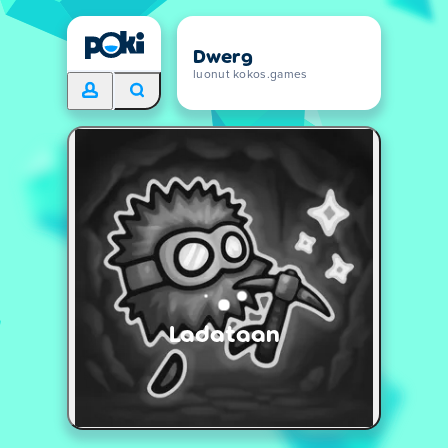
Dwerg
luonut kokos.games
Ladataan