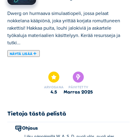
Dwerg on hurmaava simulaatiopeli, jossa pelaat
nokkelana kääpiönä, joka yrittää korjata romuttuneen
rakettisi!️ Hakkaa puita, louhi jalokiviä ja askartele
työkaluja materiaalien käsittelyyn. Kerää resursseja ja
tutki...
NÄYTÄ LISÄÄ
Dwerg on hurmaava simulaatiopeli, jossa pelaat
nokkelana kääpiönä, joka yrittää korjata romuttuneen
rakettisi!️ Hakkaa puita, louhi jalokiviä ja askartele
työkaluja materiaalien käsittelyyn. Kerää resursseja ja
ARVOSANA
PÄIVITETTY
tutki aluetta löytääksesi kaiken tarvitsemasi. Saatat jopa
4.5
marras 2025
löytää söpöjä apulaisia matkaasi. Pystytkö korjaamaan
rakettisi ja jatkamaan seikkailuasi?
Tietoja tästä pelistä
Kuinka pelata Dwergiä
Ohjaus
Käytä liikkumiseen WASD-näppäimiä, nuolinäppäimiä tai
Liiku näppäimillä W, A, S, D, nuoli ylös, nuoli alas,