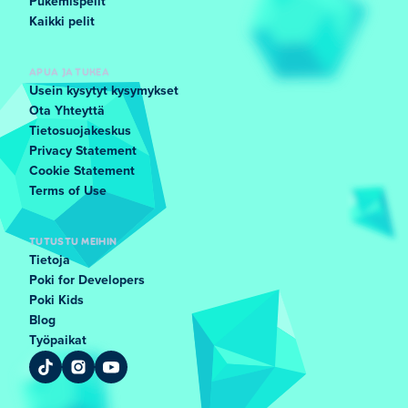
Pukemispelit
Kaikki pelit
APUA JA TUKEA
Usein kysytyt kysymykset
Ota Yhteyttä
Tietosuojakeskus
Privacy Statement
Cookie Statement
Terms of Use
TUTUSTU MEIHIN
Tietoja
Poki for Developers
Poki Kids
Blog
Työpaikat