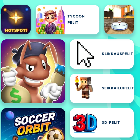
TYCOON
PELIT
KLIKKAUSPELIT
SEIKKAILUPELIT
3D-PELIT