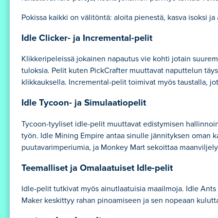
Pokissa kaikki on välitöntä: aloita pienestä, kasva isoksi j
Idle Clicker- ja Incremental-pelit
Klikkeripeleissä jokainen napautus vie kohti jotain suurem
tuloksia. Pelit kuten PickCrafter muuttavat naputtelun täys
klikkauksella. Incremental-pelit toimivat myös taustalla,
Idle Tycoon- ja Simulaatiopelit
Tycoon-tyyliset idle-pelit muuttavat edistymisen hallinnoi
työn. Idle Mining Empire antaa sinulle jännityksen oman k
puutavarimperiumia, ja Monkey Mart sekoittaa maanviljely
Teemalliset ja Omalaatuiset Idle-pelit
Idle-pelit tutkivat myös ainutlaatuisia maailmoja. Idle A
Maker keskittyy rahan pinoamiseen ja sen nopeaan kuluttam