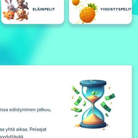
ELÄINPELIT
YHDISTYSPELIT
oissa edistyminen jatkuu,
a yhtä aikaa. Pelaajat
tyydyttävää.