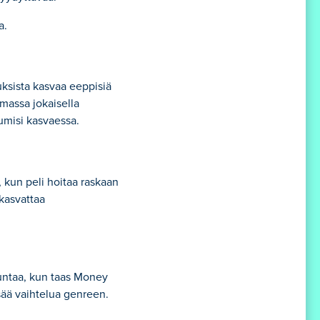
a.
uksista kasvaa eeppisiä
amassa jokaisella
umisi kasvaessa.
, kun peli hoitaa raskaan
 kasvattaa
kuntaa, kun taas Money
sää vaihtelua genreen.