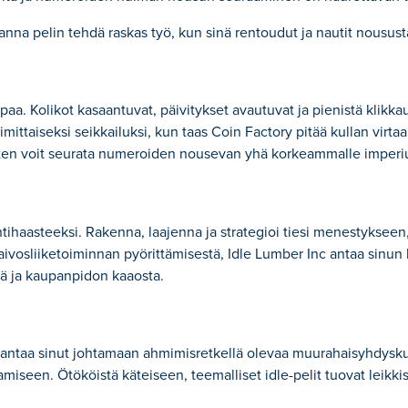
a anna pelin tehdä raskas työ, kun sinä rentoudut ja nautit nousust
paa. Kolikot kasaantuvat, päivitykset avautuvat ja pienistä klikka
imittaiseksi seikkailuksi, kun taas Coin Factory pitää kullan virta
 joten voit seurata numeroiden nousevan yhä korkeammalle imperi
ntihaasteeksi. Rakenna, laajenna ja strategioi tiesi menestykseen
aivosliiketoiminnan pyörittämisestä, Idle Lumber Inc antaa sinun
ä ja kaupanpidon kaaosta.
nts antaa sinut johtamaan ahmimisretkellä olevaa muurahaisyhdys
iseen. Ötököistä käteiseen, teemalliset idle-pelit tuovat leikki