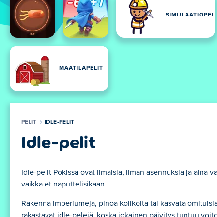
SIMULAATIOPEL
MAATILAPELIT
PELIT
IDLE-PELIT
Idle-pelit
Idle-pelit Pokissa ovat ilmaisia, ilman asennuksia ja aina
vaikka et naputtelisikaan.
Rakenna imperiumeja, pinoa kolikoita tai kasvata omituisia
rakastavat idle-pelejä, koska jokainen päivitys tuntuu v