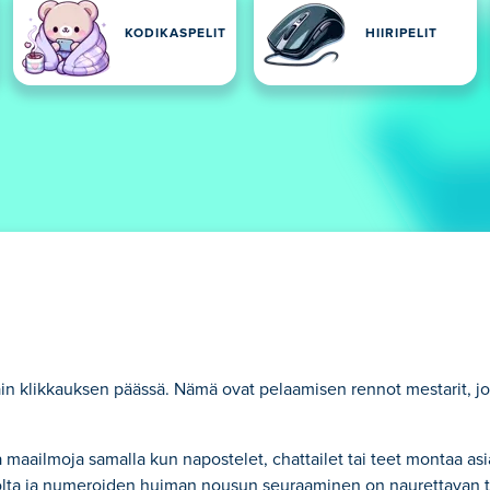
IT
KODIKASPELIT
HIIRIPELIT
 vain klikkauksen päässä. Nämä ovat pelaamisen rennot mestarit, j
 maailmoja samalla kun napostelet, chattailet tai teet montaa asia
oitolta ja numeroiden huiman nousun seuraaminen on naurettavan 