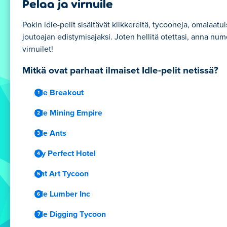
Pelaa ja virnuile
Pokin idle-pelit sisältävät klikkereitä, tycooneja, omalaatuis
joutoajan edistymisajaksi. Joten hellitä otettasi, anna num
virnuilet!
Mitkä ovat parhaat ilmaiset Idle-pelit netissä?
Idle Breakout
Idle Mining Empire
Idle Ants
My Perfect Hotel
Ant Art Tycoon
Idle Lumber Inc
Idle Digging Tycoon