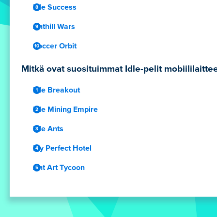
Idle Success
Anthill Wars
Soccer Orbit
Mitkä ovat suosituimmat Idle-pelit mobiililaitteel
Idle Breakout
Idle Mining Empire
Idle Ants
My Perfect Hotel
Ant Art Tycoon