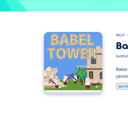
PELIT
Ba
luonu
Babel
jalost
NÄYTÄ
Tässä voit pelata peliä Babel Tower. Babel