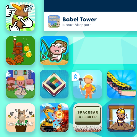
Babel Tower
luonut Airapport