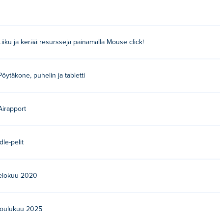
Liiku ja kerää resursseja painamalla Mouse click!
Pöytäkone, puhelin ja tabletti
Airapport
Idle-pelit
elokuu 2020
joulukuu 2025