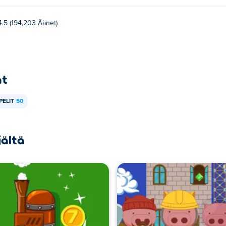
4.5 (194,203 Äänet)
at
PELIT
50
jältä