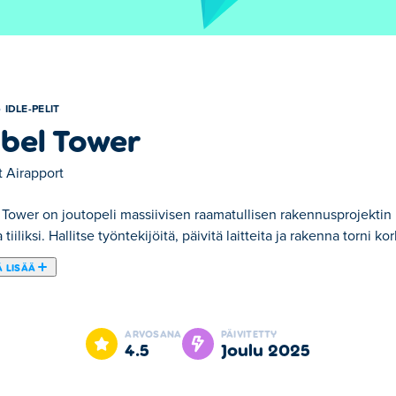
IDLE-PELIT
bel Tower
t
Airapport
 Tower on joutopeli massiivisen raamatullisen rakennusprojektin 
a tiiliksi. Hallitse työntekijöitä, päivitä laitteita ja rakenna torni ko
 LISÄÄ
 Tower on yksi valitsemistamme Idle-pelit -kategorian peleistä.
ARVOSANA
PÄIVITETTY
4.5
joulu 2025