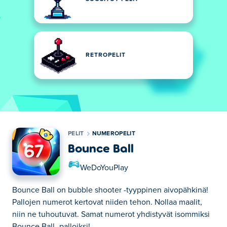
RETROPELIT
PELIT
NUMEROPELIT
Bounce Ball
WeDoYouPlay
Bounce Ball on bubble shooter -tyyppinen aivopähkinä!
Pallojen numerot kertovat niiden tehon. Nollaa maalit,
niin ne tuhoutuvat. Samat numerot yhdistyvät isommiksi
Bounce Ball -palloiksi!