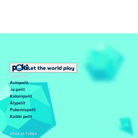
Let the world play
SUOSITTU
Autopelit
.io-pelit
Kaksinpelit
Älypelit
Pukemispelit
Kaikki pelit
APUA JA TUKEA