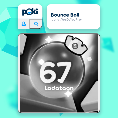
Bounce Ball
luonut WeDoYouPlay
Ladataan