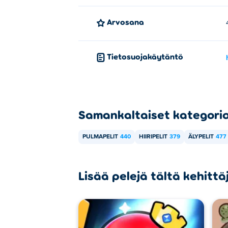
Arvosana
Tietosuojakäytäntö
Samankaltaiset kategori
PULMAPELIT
440
HIIRIPELIT
379
ÄLYPELIT
477
Lisää pelejä tältä kehittä