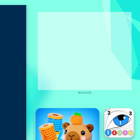
MAINOS