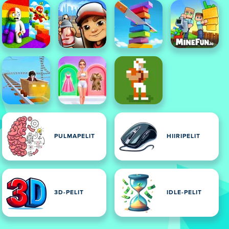
PULMAPELIT
HIIRIPELIT
3D-PELIT
IDLE-PELIT