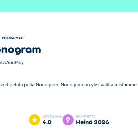
PULMAPELIT
onogram
DoYouPlay
 voit pelata peliä Nonogram. Nonogram on yksi valitsemistamme P
am on yksi valitsemistamme Pulmapelit -kategorian peleistä.
ARVOSANA
PÄIVITETTY
4.0
heinä 2026