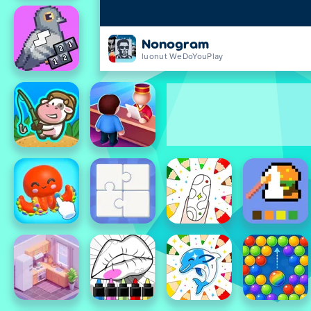
Nonogram
luonut WeDoYouPlay