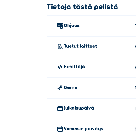
Tietoja tästä pelistä
Ohjaus
Tuetut laitteet
Kehittäjä
Genre
Julkaisupäivä
Viimeisin päivitys