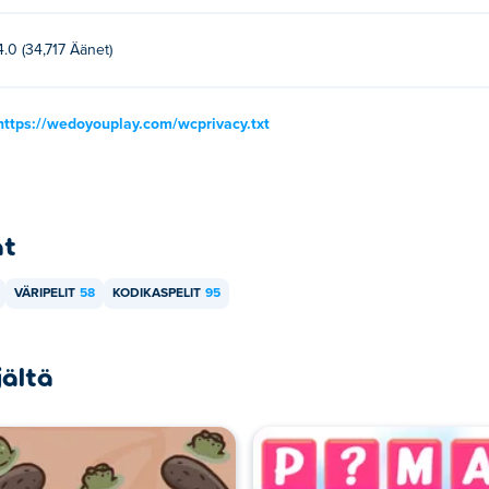
4.0 (34,717 Äänet)
https://wedoyouplay.com/wcprivacy.txt
at
VÄRIPELIT
58
KODIKASPELIT
95
jältä