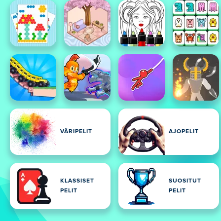
VÄRIPELIT
AJOPELIT
KLASSISET
SUOSITUT
PELIT
PELIT