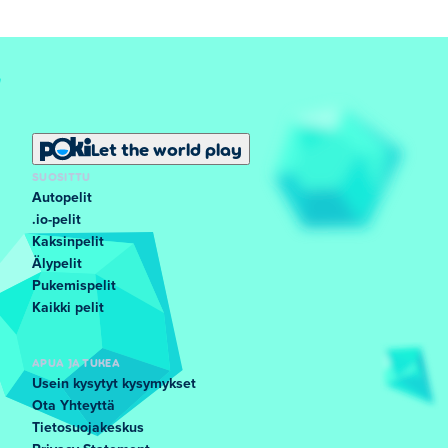
Let the world play
SUOSITTU
Autopelit
.io-pelit
Kaksinpelit
Älypelit
Pukemispelit
Kaikki pelit
APUA JA TUKEA
Usein kysytyt kysymykset
Ota Yhteyttä
Tietosuojakeskus