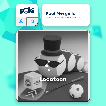
Pool Merge Io
luonut Gamebole Studios
Ladataan