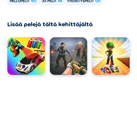
PALLOPELIT
107
.IO-PELIT
49
YHDISTYSPELIT
121
Lisää pelejä tältä kehittäjältä