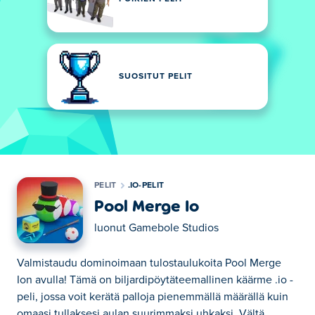
SUOSITUT PELIT
PELIT
.IO-PELIT
Pool Merge Io
luonut
Gamebole Studios
Valmistaudu dominoimaan tulostaulukoita Pool Merge
Ion avulla! Tämä on biljardipöytäteemallinen käärme .io -
peli, jossa voit kerätä palloja pienemmällä määrällä kuin
omaasi tullaksesi aulan suurimmaksi uhkaksi. Vältä...