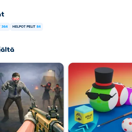
at
T
364
HELPOT PELIT
84
jältä