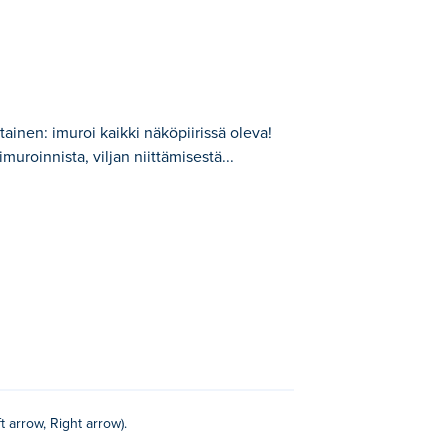
ainen: imuroi kaikki näköpiirissä oleva!
uroinnista, viljan niittämisestä...
eva! Jokainen taso vie sinut uuteen
koneesi on aina valmiina työhön. Myy kaikki
 ja rentoutumaan?
t arrow, Right arrow).
rge Io
ja
Car Detailing Master
!