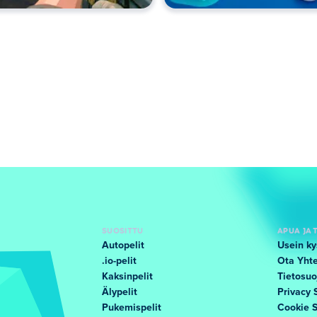
SUOSITTU
APUA JA 
Autopelit
Usein ky
.io-pelit
Ota Yhte
Kaksinpelit
Tietosuo
Älypelit
Privacy 
Pukemispelit
Cookie 