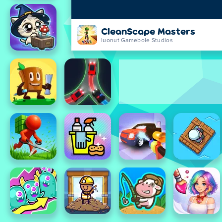
CleanScape Masters
luonut Gamebole Studios