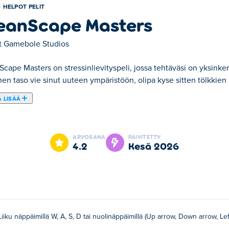
HELPOT PELIT
eanScape Masters
t
Gamebole Studios
cape Masters on stressinlievityspeli, jossa tehtäväsi on yksinkert
en taso vie sinut uuteen ympäristöön, olipa kyse sitten tölkkien im
 LISÄÄ
, jossa tehtäväsi on yksinkertainen: imuroi kaikki näköpiirissä ol
uroinnista, viljan niittämisestä tai lumen auraamisesta, tehokas 
ARVOSANA
PÄIVITETTY
aa uusia mahtavia hahmoja. Oletko valmis siivoamaan, keräilemään
4.2
kesä 2026
ia?
joystickia liikkuaksesi.
Liiku näppäimillä W, A, S, D tai nuolinäppäimillä (Up arrow, Down arrow, Lef
Studios. Pelaa heidän muita pelejään osoitteessa Poki:
Pool Me