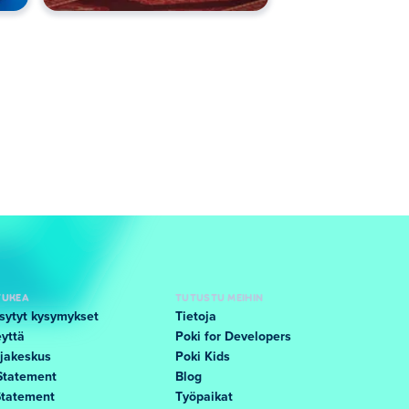
TUKEA
TUTUSTU MEIHIN
sytyt kysymykset
Tietoja
yttä
Poki for Developers
jakeskus
Poki Kids
Statement
Blog
Statement
Työpaikat