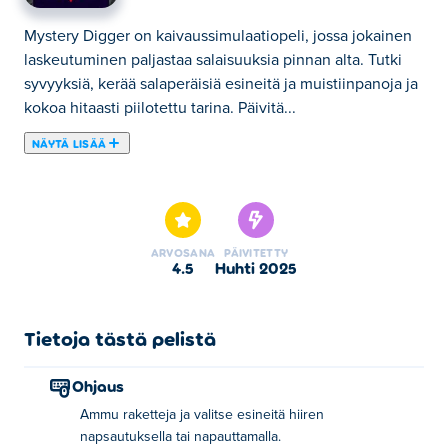
Mystery Digger on kaivaussimulaatiopeli, jossa jokainen
laskeutuminen paljastaa salaisuuksia pinnan alta. Tutki
syvyyksiä, kerää salaperäisiä esineitä ja muistiinpanoja ja
kokoa hitaasti piilotettu tarina. Päivitä...
NÄYTÄ LISÄÄ
Mystery Digger on kaivaussimulaatiopeli, jossa jokainen
laskeutuminen paljastaa salaisuuksia pinnan alta. Tutki
syvyyksiä, kerää salaperäisiä esineitä ja muistiinpanoja ja
kokoa hitaasti piilotettu tarina. Päivitä porakonettasi, lisää
ARVOSANA
PÄIVITETTY
tehoasi ja suorita tehtäviä ansaitaksesi enemmän rahaa.
4.5
huhti 2025
Yksinkertaisten säätimien ja rentouttavan pelattavuuden
ansiosta jokainen kaivaminen on rauhoittava seikkailu,
joka odottaa avautumistaan!
Tietoja tästä pelistä
Kuinka pelata Mystery Diggeriä?
Ohjaus
Ammu raketteja ja valitse esineitä hiiren
Napsauta tai napauta ampuaksesi raketteja ja valitaksesi
napsautuksella tai napauttamalla.
kohteita.