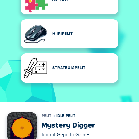
HIIRIPELIT
STRATEGIAPELIT
PELIT
IDLE-PELIT
Mystery Digger
luonut
Gepnito Games