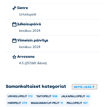
Genre
Penalty Shooters X on 10x10 Gamesin luoma. Pelaa
Urheilupelit
heidän toista peliänsä Poki:
Basket Swooshes
,
Free Kick
Screamers
,
FootyZag
ja
Detective Loupe Puzzle
!
Julkaisupäivä
kesäkuu 2024
Kuinka voin pelata Penalty Shooters X:ää
ilmaiseksi?
Viimeisin päivitys
kesäkuu 2024
Voit pelata Penalty Shooters X:ää ilmaiseksi Poki.
Arvosana
Voinko pelata Penalty Shooters X:ää
mobiililaitteilla ja työpöydällä?
4.5 (257,661 Äänet)
Penalty Shooters X:ää voi pelata tietokoneellasi ja
mobiililaitteilla, kuten puhelimilla ja tableteilla.
Samankaltaiset kategoriat
NÄYTÄ LISÄÄ
URHEILUPELIT
172
TAITOPELIT
508
JALKAPALLOPELIT
46
HIIRIPELIT
379
MAAILMANCUP-PELIT
11
PALLOPELIT
107