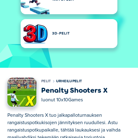
3D-PELIT
PELIT
URHEILUPELIT
Penalty Shooters X
luonut
10x10Games
Penalty Shooters X tuo jalkapalloturnauksen
rangaistuspotkukisojen jännityksen ruudullesi. Astu
rangaistuspotkupaikalle, tähtää laukauksesi ja vaihda
maalivahdiksi tekemään ratkaisevia torjuntoja.