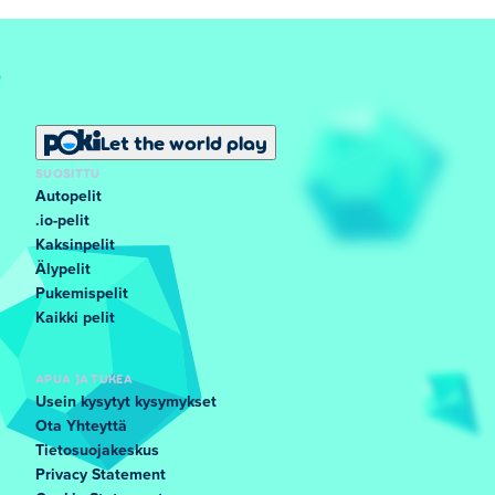
Let the world play
SUOSITTU
Autopelit
.io-pelit
Kaksinpelit
Älypelit
Pukemispelit
Kaikki pelit
APUA JA TUKEA
Usein kysytyt kysymykset
Ota Yhteyttä
Tietosuojakeskus
Privacy Statement