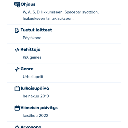
Ohjaus
W, A, S, D liikkumiseen. Spacebar syöttöön,
laukaukseen tai taklaukseen.
Tuetut laitteet
Pöytäkone
Kehittäjä
KiX games
Genre
Urheilupelit
Julkaisupäivä
heinäkuu 2019
Viimeisin päivitys
kesäkuu 2022
Arvosana