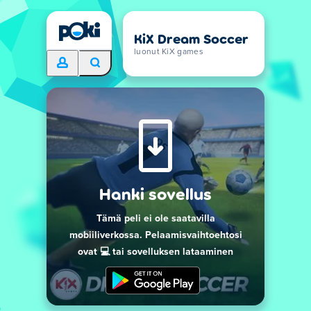
KiX Dream Soccer
luonut KiX games
Hanki sovellus
Tämä peli ei ole saatavilla
mobiiliverkossa. Pelaamisvaihtoehtosi
ovat 💻 tai sovelluksen lataaminen