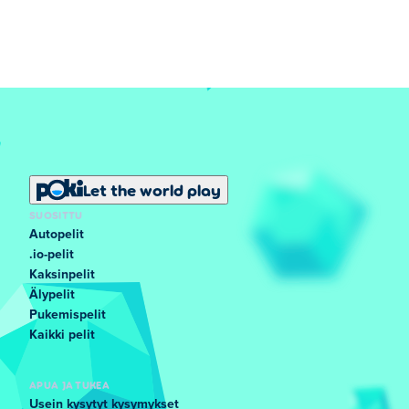
Let the world play
SUOSITTU
Autopelit
.io-pelit
Kaksinpelit
Älypelit
Pukemispelit
Kaikki pelit
APUA JA TUKEA
Usein kysytyt kysymykset