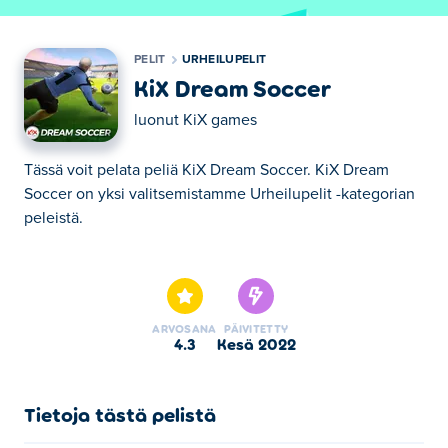
PELIT
URHEILUPELIT
KiX Dream Soccer
luonut
KiX games
Tässä voit pelata peliä KiX Dream Soccer. KiX Dream
Soccer on yksi valitsemistamme Urheilupelit -kategorian
peleistä.
Tässä voit pelata peliä KiX Dream Soccer. KiX Dream
Soccer on yksi valitsemistamme Urheilupelit -kategorian
peleistä.
ARVOSANA
PÄIVITETTY
4.3
kesä 2022
Tietoja tästä pelistä