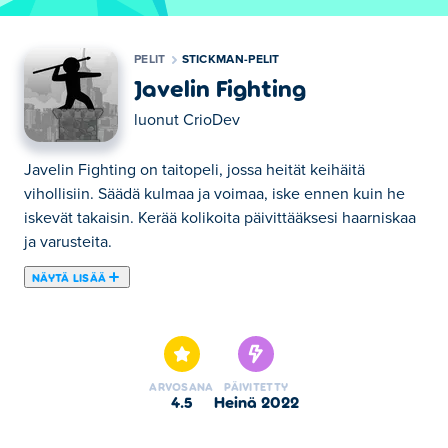
PELIT
STICKMAN-PELIT
Javelin Fighting
luonut
CrioDev
Javelin Fighting on taitopeli, jossa heität keihäitä
vihollisiin. Säädä kulmaa ja voimaa, iske ennen kuin he
iskevät takaisin. Kerää kolikoita päivittääksesi haarniskaa
ja varusteita.
NÄYTÄ LISÄÄ
Tässä voit pelata peliä Javelin Fighting. Javelin Fighting
on yksi valitsemistamme Stickman-pelit -kategorian
peleistä.
ARVOSANA
PÄIVITETTY
4.5
heinä 2022