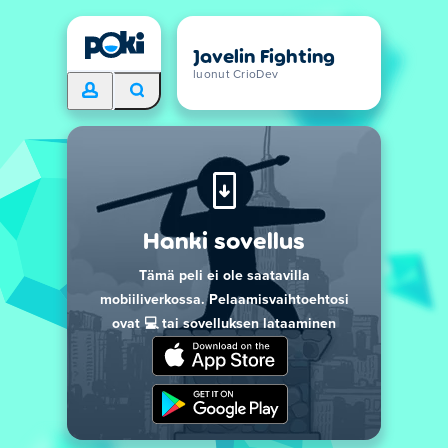
Javelin Fighting
luonut CrioDev
Hanki sovellus
Tämä peli ei ole saatavilla
mobiiliverkossa. Pelaamisvaihtoehtosi
ovat 💻 tai sovelluksen lataaminen