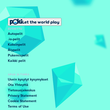
Let the world play
SUOSITTU
Autopelit
.io-pelit
Kaksinpelit
Älypelit
Pukemispelit
Kaikki pelit
APUA JA TUKEA
Usein kysytyt kysymykset
Ota Yhteyttä
Tietosuojakeskus
Privacy Statement
Cookie Statement
Terms of Use