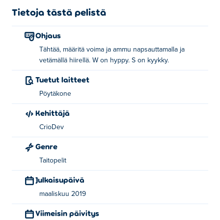
Tietoja tästä pelistä
Ohjaus
Tähtää, määritä voima ja ammu napsauttamalla ja
vetämällä hiirellä. W on hyppy. S on kyykky.
Tuetut laitteet
Pöytäkone
Kehittäjä
CrioDev
Genre
Taitopelit
Julkaisupäivä
maaliskuu 2019
Viimeisin päivitys