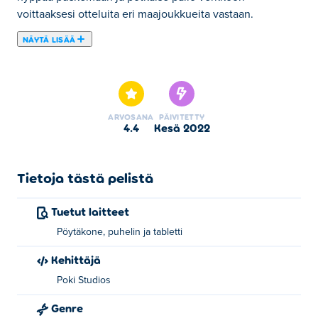
voittaaksesi otteluita eri maajoukkueita vastaan.
NÄYTÄ LISÄÄ
Tässä voit pelata peliä Heads Arena: Soccer All Stars.
Heads Arena: Soccer All Stars on yksi valitsemistamme
Urheilupelit -kategorian peleistä.
ARVOSANA
PÄIVITETTY
4.4
kesä 2022
Tietoja tästä pelistä
Tuetut laitteet
Pöytäkone, puhelin ja tabletti
Kehittäjä
Poki Studios
Genre