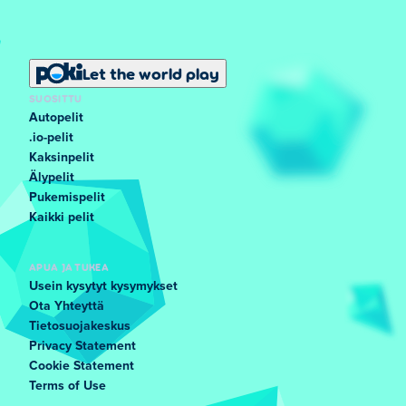
Let the world play
SUOSITTU
Autopelit
.io-pelit
Kaksinpelit
Älypelit
Pukemispelit
Kaikki pelit
APUA JA TUKEA
Usein kysytyt kysymykset
Ota Yhteyttä
Tietosuojakeskus
Privacy Statement
Cookie Statement
Terms of Use