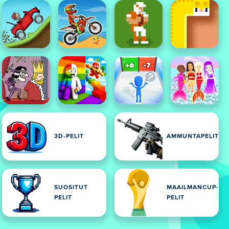
PELIT
3D-PELIT
AMMUNTAPELIT
SUOSITUT
MAAILMANCUP-
PELIT
PELIT