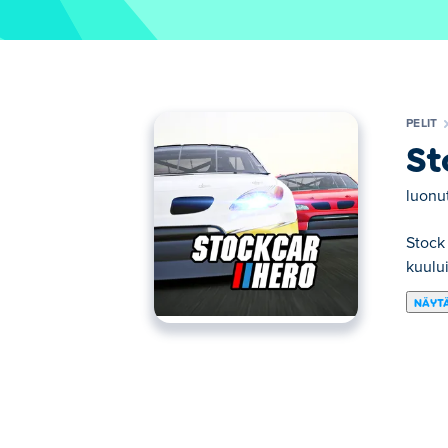
PELIT
St
luonu
Stock 
kuului
NÄYTÄ
Tässä voit pelata peliä Stock Car Hero. St