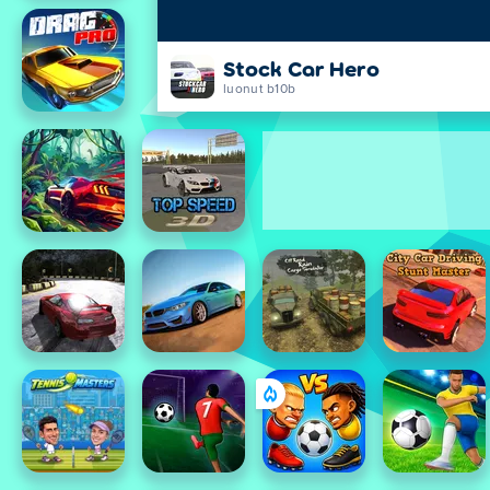
Stock Car Hero
luonut b10b