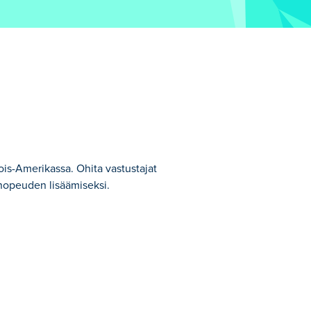
jois-Amerikassa. Ohita vastustajat
i nopeuden lisäämiseksi.
stä.