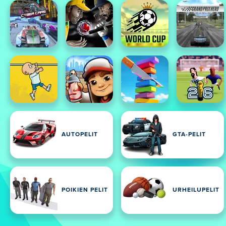
AUTOPELIT
GTA-PELIT
POIKIEN PELIT
URHEILUPELIT