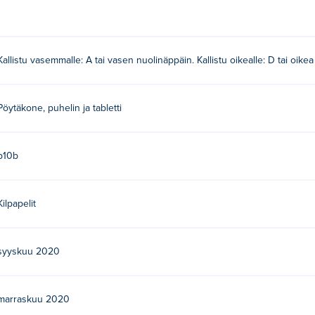
Kallistu vasemmalle: A tai vasen nuolinäppäin. Kallistu oikealle: D tai oike
Pöytäkone, puhelin ja tabletti
b10b
Kilpapelit
syyskuu 2020
marraskuu 2020