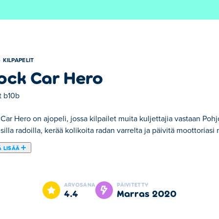
KILPAPELIT
ock Car Hero
t
b10b
Car Hero on ajopeli, jossa kilpailet muita kuljettajia vastaan Poh
silla radoilla, kerää kolikoita radan varrelta ja päivitä moottorias
 LISÄÄ
ock Car Hero on yksi valitsemistamme Kilpapelit -kategorian pelei
ARVOSANA
PÄIVITETTY
4.4
marras 2020