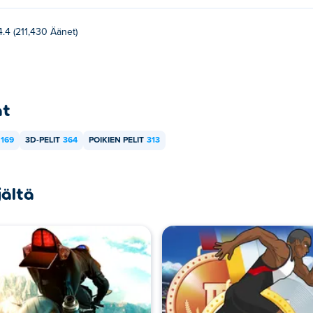
4.4 (211,430 Äänet)
at
169
3D-PELIT
364
POIKIEN PELIT
313
jältä