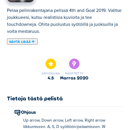
Pelaa pelinrakentajana pelissä 4th and Goal 2019. Valitse
joukkueesi, kutsu realistisia kuvioita ja tee
touchdowneja. Ohita puolustus syötöillä ja juoksuilla ja
voita mestaruus.
NÄYTÄ LISÄÄ
Tässä voit pelata peliä 4th and Goal 2019. 4th and Goal
2019 on yksi valitsemistamme Urheilupelit -kategorian
peleistä.
ARVOSANA
PÄIVITETTY
4.5
marras 2020
Tietoja tästä pelistä
Ohjaus
Up arrow, Down arrow, Left arrow, Right arrow
liikkumiseen. A, S, D syöttöön/pelaamiseen. W