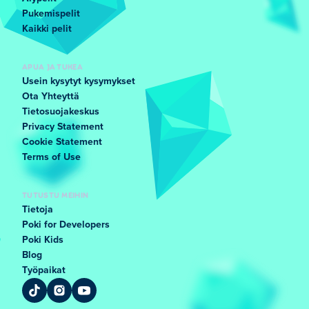
Pukemispelit
Kaikki pelit
APUA JA TUKEA
Usein kysytyt kysymykset
Ota Yhteyttä
Tietosuojakeskus
Privacy Statement
Cookie Statement
Terms of Use
TUTUSTU MEIHIN
Tietoja
Poki for Developers
Poki Kids
Blog
Työpaikat