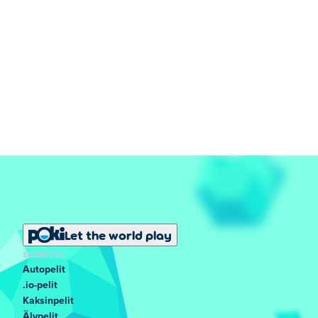
Let the world play
SUOSITTU
Autopelit
.io-pelit
Kaksinpelit
Älypelit