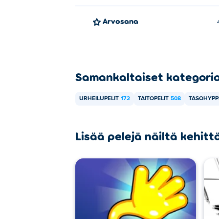
Arvosana
Samankaltaiset kategori
URHEILUPELIT
172
TAITOPELIT
508
TASOHYPPE
Lisää pelejä näiltä kehittä