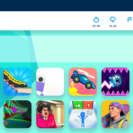
55.8K
16.2K