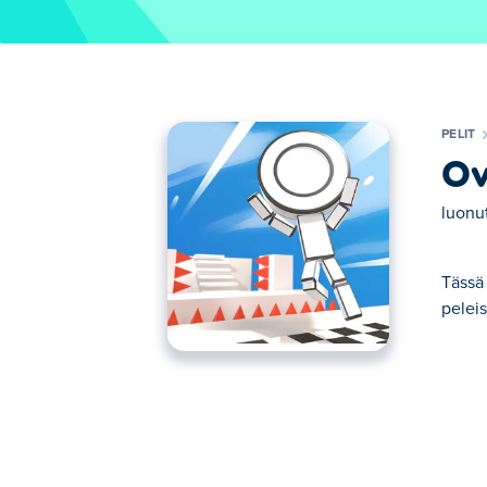
PELIT
Ov
luonu
Tässä
peleis
Tässä voit pelata peliä OvO Dimensions. 