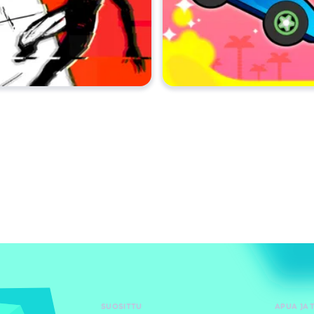
SUOSITTU
APUA JA 