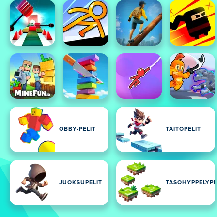
OBBY-PELIT
TAITOPELIT
JUOKSUPELIT
TASOHYPPELYPE