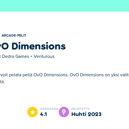
ARCADE-PELIT
O Dimensions
t
Dedra Games × Venturous
 voit pelata peliä OvO Dimensions. OvO Dimensions on yksi vali
tä.
OvO Dimensions on yksi valitsemistamme Arcade-pelit -kategorian
ARVOSANA
PÄIVITETTY
4.1
huhti 2023