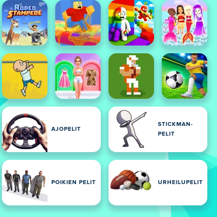
STICKMAN-
AJOPELIT
PELIT
POIKIEN PELIT
URHEILUPELIT