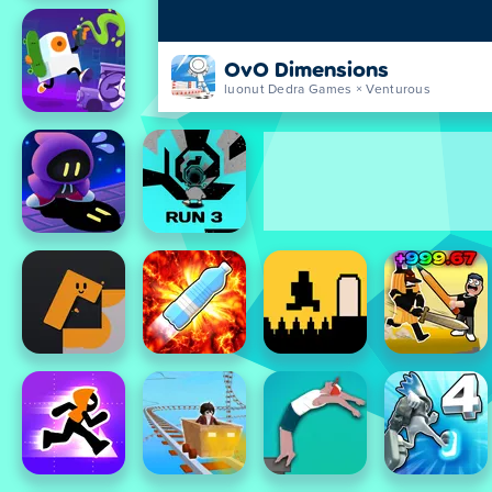
OvO Dimensions
luonut Dedra Games × Venturous