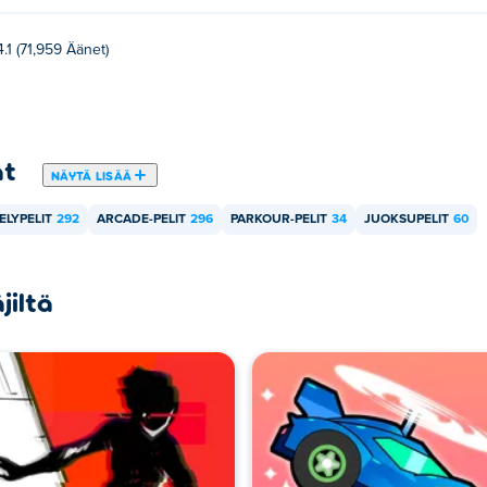
4.1 (71,959 Äänet)
at
NÄYTÄ LISÄÄ
LYPELIT
292
ARCADE-PELIT
296
PARKOUR-PELIT
34
JUOKSUPELIT
60
jiltä