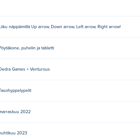
Liiku näppäimillä Up arrow, Down arrow, Left arrow, Right arrow!
Pöytäkone, puhelin ja tabletti
Dedra Games × Venturous
Tasohyppelypelit
marraskuu 2022
huhtikuu 2023