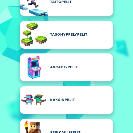
TAITOPELIT
TASOHYPPELYPELIT
ARCADE-PELIT
KAKSINPELIT
SEIKKAILUPELIT