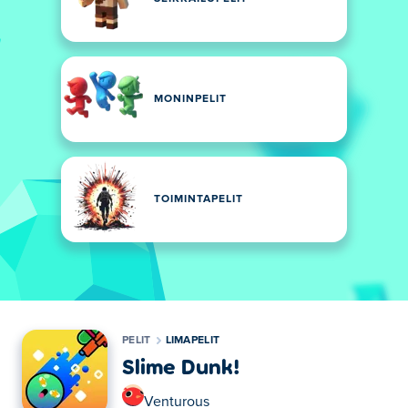
MONINPELIT
TOIMINTAPELIT
PELIT
LIMAPELIT
Slime Dunk!
Venturous