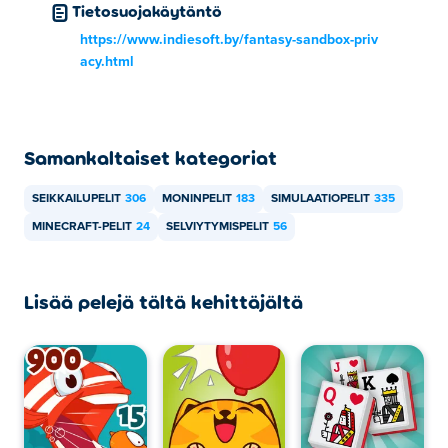
mobiililaitteilla ja työpöydällä?
Tietosuojakäytäntö
https://www.indiesoft.by/fantasy-sandbox-priv
Fantasy Sandboxia voi pelata tietokoneellasi ja
acy.html
mobiililaitteilla, kuten puhelimilla ja tableteilla.
Voinko pelata Fantasy Sandboxia ystäväni
kanssa?
Samankaltaiset kategoriat
Kyllä! Fantasy Sandbox on yksin- tai moninpeli, joten voit
SEIKKAILUPELIT
306
MONINPELIT
183
SIMULAATIOPELIT
335
pelata ystäväsi kanssa verkossa!
MINECRAFT-PELIT
24
SELVIYTYMISPELIT
56
Lisää pelejä tältä kehittäjältä