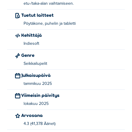
etu-/taka-alan vaihtamiseen.
Kuinka pelata Fantasy Sandboxia?
Tuetut laitteet
Siirrä: WASD tai nuolinäppäimet
Pöytäkone, puhelin ja tabletti
Minä: avaa reppu
Kehittäjä
X: vaihda etu-/tausta
Indiesoft
Kuka loi Fantasy Sandboxin?
Genre
Seikkailupelit
Fantasy Sandbox on Indiesoftin luoma. Pelaa heidän
muita pelejään Poki:
Fish Eat Fish
,
Puffy Cat
, puffy-cat-2
Julkaisupäivä
ja
Mahjong Cards
!
tammikuu 2025
Kuinka voin pelata Fantasy Sandboxia
Viimeisin päivitys
ilmaiseksi?
lokakuu 2025
Voit pelata Fantasy Sandboxia ilmaiseksi Poki.
Arvosana
4.3 (41,378 Äänet)
Voinko pelata Fantasy Sandboxia