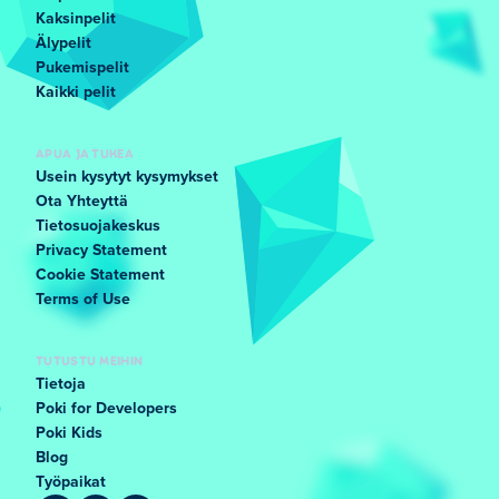
Kaksinpelit
Älypelit
Pukemispelit
Kaikki pelit
APUA JA TUKEA
Usein kysytyt kysymykset
Ota Yhteyttä
Tietosuojakeskus
Privacy Statement
Cookie Statement
Terms of Use
TUTUSTU MEIHIN
Tietoja
Poki for Developers
Poki Kids
Blog
Työpaikat