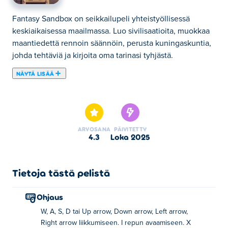
Fantasy Sandbox on seikkailupeli yhteistyöllisessä
keskiaikaisessa maailmassa. Luo sivilisaatioita, muokkaa
maantiedettä rennoin säännöin, perusta kuningaskuntia,
johda tehtäviä ja kirjoita oma tarinasi tyhjästä.
NÄYTÄ LISÄÄ
Fantasy Sandbox on monen pelaajan seikkailupeli, jossa
luovuus kohtaa tutkimisen! Kaiva syvälle
kaivosresursseja, valmista työkaluja ja rakenna
uskomattomia rakenteita ystävien kanssa. Löydä
ARVOSANA
PÄIVITETTY
piilotettuja aarrearkkuja ja kerää hyödyllisiä lohkoja
4.3
loka 2025
reppusi täyttämiseksi. Jokainen pelaaja nauttii
ainutlaatuisesta, proseduaalisesti luodusta maailmasta
tutkittavanaan. Päästä mielikuvituksesi valloilleen
Tietoja tästä pelistä
rakentamalla mestariteoksia tai herätä hauskaa TNT-
kaaoksella! Tutkitpa sitten yksin tai yhdessä ystävien
Ohjaus
kanssa, tule tutustumaan Fantasy Sandboxin loputtomiin
W, A, S, D tai Up arrow, Down arrow, Left arrow,
mahdollisuuksiin!
Right arrow liikkumiseen. I repun avaamiseen. X