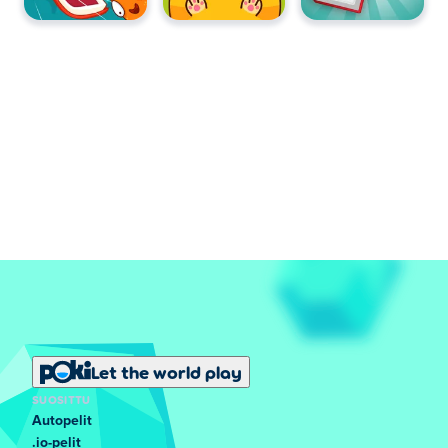
Let the world play
SUOSITTU
Autopelit
.io-pelit