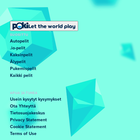
Let the world play
SUOSITTU
Autopelit
.io-pelit
Kaksinpelit
Älypelit
Pukemispelit
Kaikki pelit
APUA JA TUKEA
Usein kysytyt kysymykset
Ota Yhteyttä
Tietosuojakeskus
Privacy Statement
Cookie Statement
Terms of Use