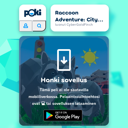
Raccoon
Adventure: City
Simulator 3D
luonut CyberGoldFinch
Hanki sovellus
Tämä peli ei ole saatavilla
mobiiliverkossa. Pelaamisvaihtoehtosi
ovat 💻 tai sovelluksen lataaminen