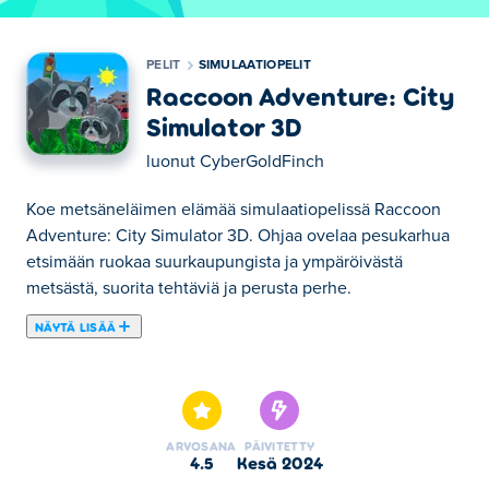
PELIT
SIMULAATIOPELIT
Raccoon Adventure: City
Simulator 3D
luonut
CyberGoldFinch
Koe metsäneläimen elämää simulaatiopelissä Raccoon
Adventure: City Simulator 3D. Ohjaa ovelaa pesukarhua
etsimään ruokaa suurkaupungista ja ympäröivästä
metsästä, suorita tehtäviä ja perusta perhe.
NÄYTÄ LISÄÄ
Tässä voit pelata peliä Raccoon Adventure: City
Simulator 3D. Raccoon Adventure: City Simulator 3D on
yksi valitsemistamme Simulaatiopelit -kategorian
peleistä.
ARVOSANA
PÄIVITETTY
4.5
kesä 2024