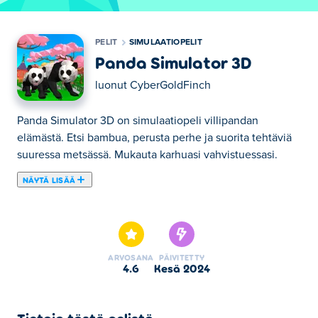
PELIT
SIMULAATIOPELIT
Panda Simulator 3D
luonut
CyberGoldFinch
Panda Simulator 3D on simulaatiopeli villipandan
elämästä. Etsi bambua, perusta perhe ja suorita tehtäviä
suuressa metsässä. Mukauta karhuasi vahvistuessasi.
NÄYTÄ LISÄÄ
Tässä voit pelata peliä Panda Simulator 3D. Panda
Simulator 3D on yksi valitsemistamme Simulaatiopelit -
kategorian peleistä.
ARVOSANA
PÄIVITETTY
4.6
kesä 2024