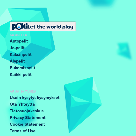
Let the world play
SUOSITTU
Autopelit
.io-pelit
Kaksinpelit
Älypelit
Pukemispelit
Kaikki pelit
APUA JA TUKEA
Usein kysytyt kysymykset
Ota Yhteyttä
Tietosuojakeskus
Privacy Statement
Cookie Statement
Terms of Use