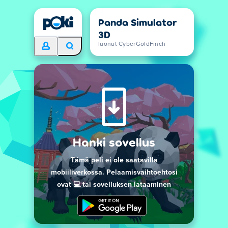
Panda Simulator
3D
luonut CyberGoldFinch
Hanki sovellus
Tämä peli ei ole saatavilla
mobiiliverkossa. Pelaamisvaihtoehtosi
ovat 💻 tai sovelluksen lataaminen