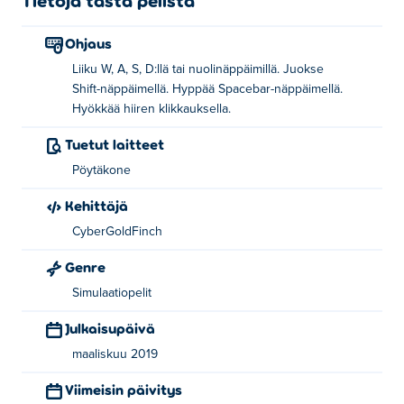
Tietoja tästä pelistä
Ohjaus
Liiku W, A, S, D:llä tai nuolinäppäimillä. Juokse
Shift-näppäimellä. Hyppää Spacebar-näppäimellä.
Hyökkää hiiren klikkauksella.
Tuetut laitteet
Pöytäkone
Kehittäjä
CyberGoldFinch
Genre
Simulaatiopelit
Julkaisupäivä
maaliskuu 2019
Viimeisin päivitys