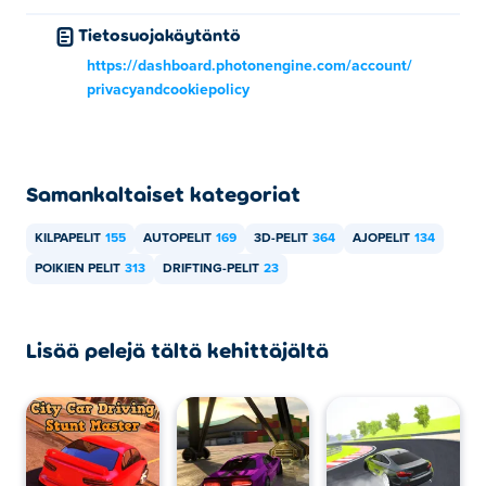
Tietosuojakäytäntö
https://dashboard.photonengine.com/account/
privacyandcookiepolicy
Samankaltaiset kategoriat
KILPAPELIT
155
AUTOPELIT
169
3D-PELIT
364
AJOPELIT
134
POIKIEN PELIT
313
DRIFTING-PELIT
23
Lisää pelejä tältä kehittäjältä