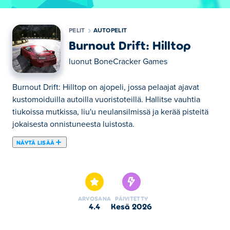
PELIT
AUTOPELIT
Burnout Drift: Hilltop
luonut
BoneCracker Games
Burnout Drift: Hilltop on ajopeli, jossa pelaajat ajavat
kustomoiduilla autoilla vuoristoteillä. Hallitse vauhtia
tiukoissa mutkissa, liu'u neulansilmissä ja kerää pisteitä
jokaisesta onnistuneesta luistosta.
NÄYTÄ LISÄÄ
Tässä voit pelata peliä Burnout Drift: Hilltop. Burnout
Drift: Hilltop on yksi valitsemistamme Autopelit -
kategorian peleistä.
ARVOSANA
PÄIVITETTY
4.4
kesä 2026