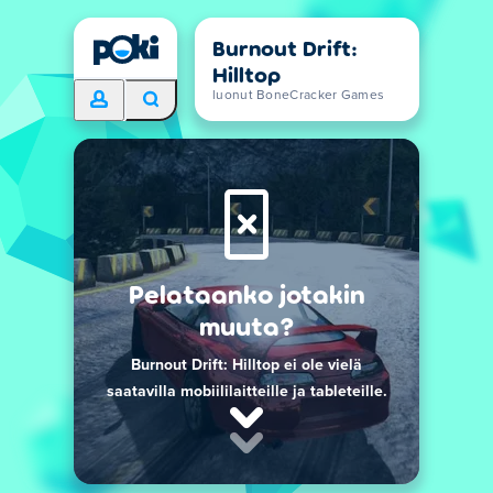
Burnout Drift:
Hilltop
luonut BoneCracker Games
Pelataanko jotakin
muuta?
Burnout Drift: Hilltop ei ole vielä
saatavilla mobiililaitteille ja tableteille.