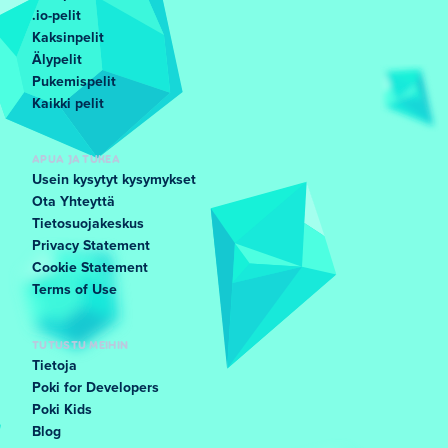
.io-pelit
Kaksinpelit
Älypelit
Pukemispelit
Kaikki pelit
APUA JA TUKEA
Usein kysytyt kysymykset
Ota Yhteyttä
Tietosuojakeskus
Privacy Statement
Cookie Statement
Terms of Use
TUTUSTU MEIHIN
Tietoja
Poki for Developers
Poki Kids
Blog